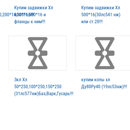
Купим задвижки Хл
Купим задвижки Хл
,200*16,300*16!!!
400*16,500*16 и
500*16(30лс541 нж)
фланцы к ним!!!
или ст.20!!!
Зкл Хл
купим копы хл
50*250,100*250,150*250
Ду80Ру40 (19лс53нж)!!!
(31лс577нж)Баз,Варк,Гусарь!!!