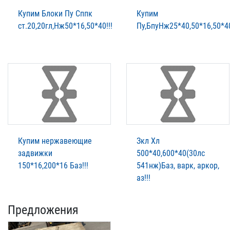
Купим Блоки Пу Сппк
Купим
ст.20,20гл,Нж50*16,50*40!!!
Пу,БпуНж25*40,50*16,50*40
Купим нержавеющие
Зкл Хл
задвижки
500*40,600*40(30лс
150*16,200*16 Баз!!!
541нж)Баз, варк, аркор,
аз!!!
Предложения