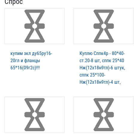
Спрос
купим зкл ду65ру16-
Куплю Сппк4р - 80*40-
20гл и фланцы
ст.20-8 шт, сппк 25*40
65*16(09г2с)!!!
Нж(12х18н9тл)-6 штук,
сппк 25*100-
Нж(12х18н9тл)-4 шт,