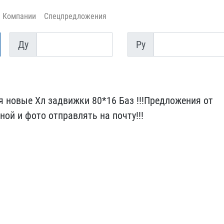
Компании
Спецпредложения
Ду
Py
Ду
Py
 новые Х​л задвижки 80*16 Баз !!​!Предложения от
ной и фото отпр​авлять на почту!!!