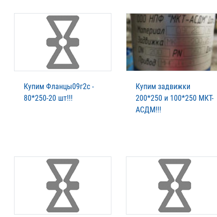
Купим Фланцы09г2с -
Купим задвижки
80*250-20 шт!!!
200*250 и 100*250 МКТ-
АСДМ!!!