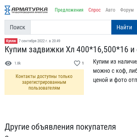
Предложения
Спрос
Авто
Форум
Поиск
Найти
7 сентября 2022 г. в 20:49
Куплю
Купим задвижки Хл 400*16​,500*16 и 
Купим из наличия
visibility
favorite_border
1.8k
1
можно ​с коф, ли
Контакты доступны только
ценой и фото о​т
зарегистрированным
пользователям
Другие объявления покупателя