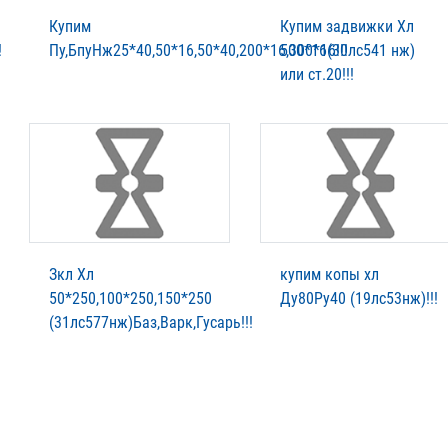
Купим
Купим задвижки Хл
!
Пу,БпуНж25*40,50*16,50*40,200*16,300*16!!!
500*16(30лс541 нж)
или ст.20!!!
Зкл Хл
купим копы хл
50*250,100*250,150*250
Ду80Ру40 (19лс53нж)!!!
(31лс577нж)Баз,Варк,Гусарь!!!