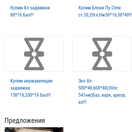
Купим Хл задвижки
Купим Блоки Пу Сппк
80*16 Баз!!!
ст.20,20гл,Нж50*16,50*40!!
Купим нержавеющие
Зкл Хл
задвижки
500*40,600*40(30лс
150*16,200*16 Баз!!!
541нж)Баз, варк, аркор,
аз!!!
Предложения