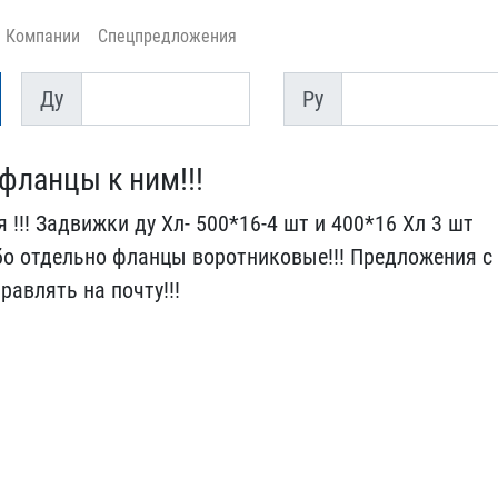
Компании
Спецпредложения
Ду
Py
Ду
Py
фланцы к ним!!​!
 !!! Зад​вижки ду Хл- 500*16-4 шт​ и 400*16 Хл 3 шт
бо отдельно фла​нцы воротниковые!!! Пред​ложения с
правлять на почту!!!