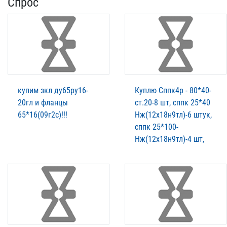
Спрос
купим зкл ду65ру16-
Куплю Сппк4р - 80*40-
20гл и фланцы
ст.20-8 шт, сппк 25*40
65*16(09г2с)!!!
Нж(12х18н9тл)-6 штук,
сппк 25*100-
Нж(12х18н9тл)-4 шт,