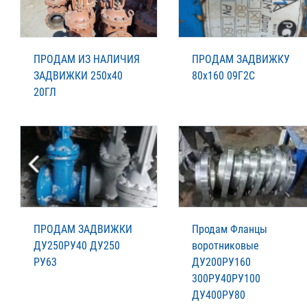
ПРОДАМ ИЗ НАЛИЧИЯ
ПРОДАМ ЗАДВИЖКУ
ЗАДВИЖКИ 250х40
80х160 09Г2С
20ГЛ
ПРОДАМ ЗАДВИЖКИ
Продам Фланцы
ДУ250РУ40 ДУ250
воротниковые
РУ63
ДУ200РУ160
300РУ40РУ100
ДУ400РУ80