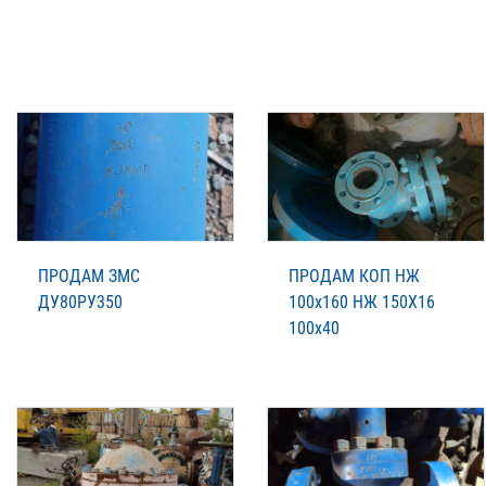
ПРОДАМ ЗМС
ПРОДАМ КОП НЖ
ДУ80РУ350
100х160 НЖ 150Х16
100х40