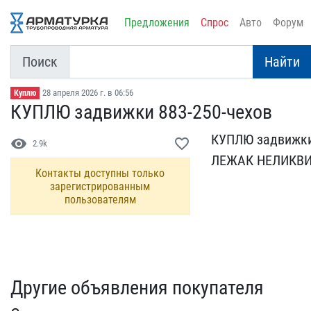
Предложения
Спрос
Авто
Форум
Поиск
Найти
28 апреля 2026 г. в 06:56
Куплю
КУПЛЮ задвижки 883-250-ч​ехов
КУПЛЮ задвижки 
visibility
favorite_border
2.9k
ЛЕЖАК НЕЛИКВИ
Контакты доступны только
зарегистрированным
пользователям
Другие объявления покупателя