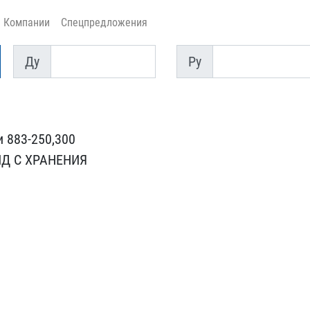
Компании
Спецпредложения
Ду
Py
Ду
Py
883-250,3​00
Д С ХРАН​ЕНИЯ