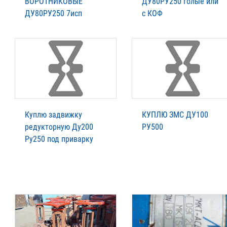
ВОРОТНИКОВЫЕ
ДУ80РУ250 голые или
ДУ80РУ250 7исп
с КОФ
Куплю задвижку
КУПЛЮ ЗМС ДУ100
редукторную Ду200
РУ500
Ру250 под приварку