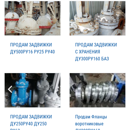
ПРОДАМ ЗАДВИЖКИ
ПРОДАМ ЗАДВИЖКИ
ДУ500РУ16 РУ25 РУ40
С ХРАНЕНИЯ
ДУ300РУ160 БАЗ
ПРОДАМ ЗАДВИЖКИ
Продам Фланцы
ДУ250РУ40 ДУ250
воротниковые