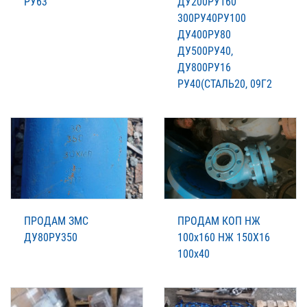
РУ63
ДУ200РУ160
300РУ40РУ100
ДУ400РУ80
ДУ500РУ40,
ДУ800РУ16
РУ40(СТАЛЬ20, 09Г2
ПРОДАМ ЗМС
ПРОДАМ КОП НЖ
ДУ80РУ350
100х160 НЖ 150Х16
100х40