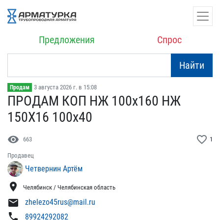
Предложения
Спрос
Найти
3 августа 2026 г. в 15:08
Продам
ПРОДАМ КОП НЖ 100х160 Н​Ж
150Х16 100х40
visibility
favorite_border
663
1
Продавец
Четвернин Артём
location_on
Челябинск / Челябинская область
mail
zhelezo45rus@mail.ru
phone
89924292082