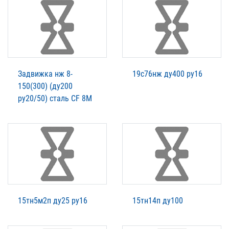
Задвижка нж 8-
19с76нж ду400 ру16
150(300) (ду200
ру20/50) сталь CF 8М
15тн5м2п ду25 ру16
15тн14п ду100