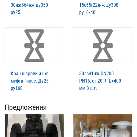
30нж564нж ду350
15с65(22)нж ду300
ру25.
ру16/40.
Кран шаровый нж
30лс41нж DN200
муфта Гирас. Ду25
PN16, ст.20ГЛ L=400
ру160
мм 3 шт.
Предложения