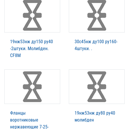
19нж53нж ду150 ру40
30с45нж ду100 ру160-
-2штуки. Молибден.
4штуки. .
CF8M
Фланцы
19нж53нж ду80 ру40
воротниковые
молибден
нержавеющие 7-25-