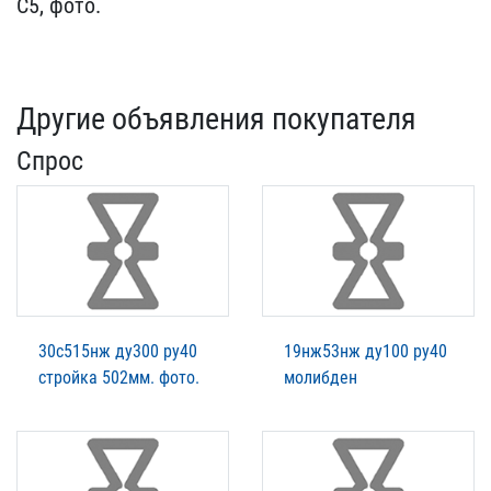
С5​, фото.
Другие объявления покупателя
Спрос
30с515нж ду300 ру40
19нж53нж ду100 ру40
стройка 502мм. фото.
молибден