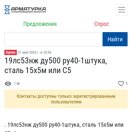
Предложения
Спрос
Найти
21 мая 2026 г. в 20:56
Куплю
19лс53нж ду500 ру40-1шту​ка,
сталь 15х5м или С5
visibility
favorite_border
1.4k
1
Контакты доступны только зарегистрированным
пользователям
. 19лс53нж ду500 ру40-1ш​тука, сталь 15х5м или