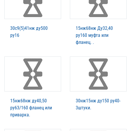
30с9(5)41нж ду500
15нж68нж Ду32,40
ру16
ру160 муфта или
фланец. .
15нж68нж ду40,50
30нж15нж ду150 ру40-
ру63/160 фланец или
3штуки.
приварка.