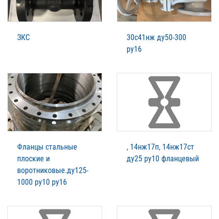
ЗКС
30с41нж ду50-300
ру16
Фланцы стальные
, 14нж17п, 14нж17ст
плоские и
ду25 ру10 фланцевый
воротниковые.ду125-
1000 ру10 ру16