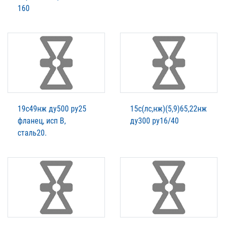
160
19с49нж ду500 ру25
15с(лс,нж)(5,9)65,22нж
фланец, исп В,
ду300 ру16/40
сталь20.