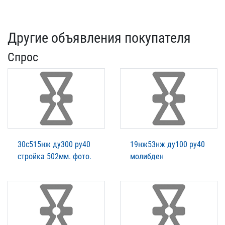
Другие объявления покупателя
Спрос
30с515нж ду300 ру40
19нж53нж ду100 ру40
стройка 502мм. фото.
молибден