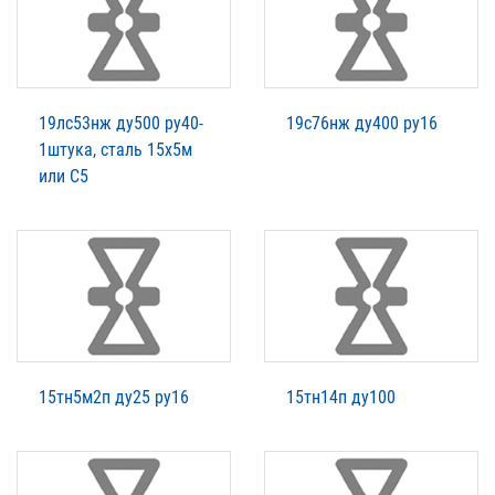
19лс53нж ду500 ру40-
19с76нж ду400 ру16
1штука, сталь 15х5м
или С5
15тн5м2п ду25 ру16
15тн14п ду100