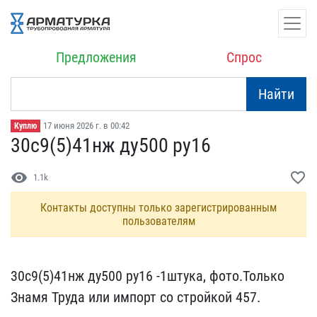
Предложения
Спрос
Найти
17 июня 2026 г. в 00:42
Куплю
30с9(5)41нж ду500 ру16
visibility
favorite_border
1.1k
Контакты доступны только зарегистрированным
пользователям
30с9(5)41нж ду500 ру16 -​1штука, фото.Только
Знам​я Труда или импорт со ст​ройкой 457.