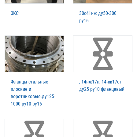
ЗКС
30с41нж ду50-300
ру16
Фланцы стальные
, 14нж17п, 14нж17ст
плоские и
ду25 ру10 фланцевый
воротниковые.ду125-
1000 ру10 ру16