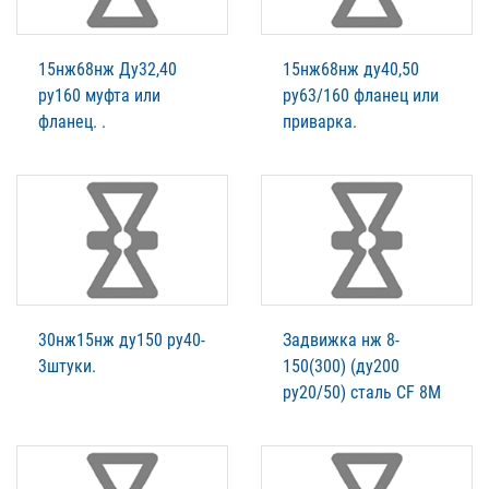
15нж68нж Ду32,40
15нж68нж ду40,50
ру160 муфта или
ру63/160 фланец или
фланец. .
приварка.
30нж15нж ду150 ру40-
Задвижка нж 8-
3штуки.
150(300) (ду200
ру20/50) сталь CF 8М