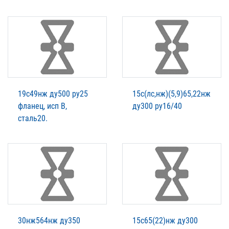
19с49нж ду500 ру25
15с(лс,нж)(5,9)65,22нж
фланец, исп В,
ду300 ру16/40
сталь20.
30нж564нж ду350
15с65(22)нж ду300