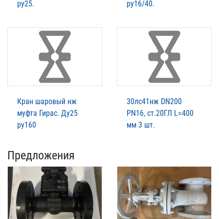
ру25.
ру16/40.
Кран шаровый нж
30лс41нж DN200
муфта Гирас. Ду25
PN16, ст.20ГЛ L=400
ру160
мм 3 шт.
Предложения