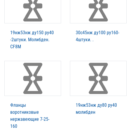
19нж53нж ду150 ру40
30с45нж ду100 ру160-
-2штуки. Молибден.
4штуки. .
CF8M
Фланцы
19нж53нж ду80 ру40
воротниковые
молибден
нержавеющие 7-25-
160