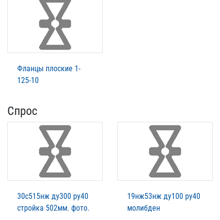
Фланцы плоские 1-
125-10
Спрос
30с515нж ду300 ру40
19нж53нж ду100 ру40
стройка 502мм. фото.
молибден