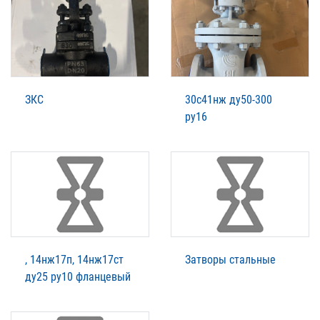
ЗКС
30с41нж ду50-300
ру16
, 14нж17п, 14нж17ст
Затворы стальные
ду25 ру10 фланцевый