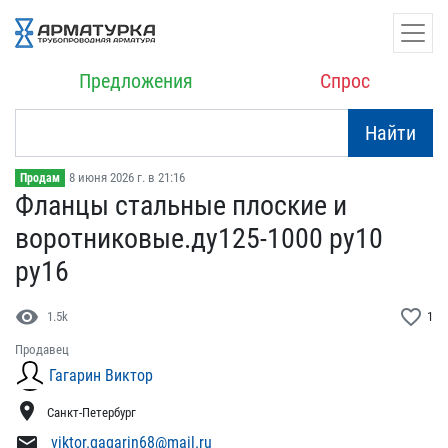
Предложения
Спрос
Найти
8 июня 2026 г. в 21:16
Продам
Фланцы стальные плоские ​и
воротниковые.ду125-100​0 ру10
ру16
visibility
favorite_border
1.5k
1
Продавец
Гагарин Виктор
location_on
Санкт-Петербург
mail
viktor.gagarin68@mail.ru