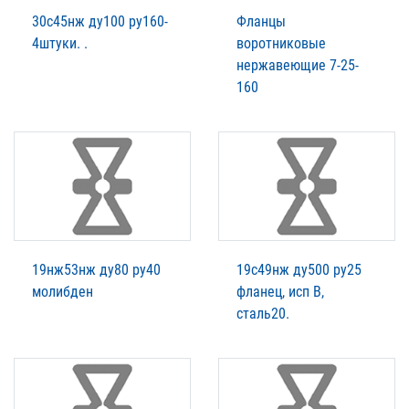
30с45нж ду100 ру160-
Фланцы
4штуки. .
воротниковые
нержавеющие 7-25-
160
19нж53нж ду80 ру40
19с49нж ду500 ру25
молибден
фланец, исп В,
сталь20.