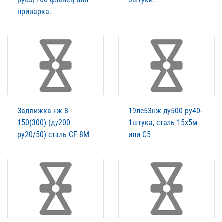
приварка.
Задвижка нж 8-
19лс53нж ду500 ру40-
150(300) (ду200
1штука, сталь 15х5м
ру20/50) сталь CF 8М
или С5