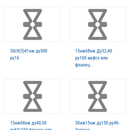
30с9(5)41нж ду500
15нж68нж Ду32,40
ру16
ру160 муфта или
фланец. .
15нж68нж ду40,50
30нж15нж ду150 ру40-
ру63/160 фланец или
3штуки.