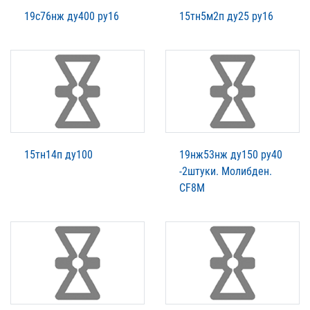
19с76нж ду400 ру16
15тн5м2п ду25 ру16
15тн14п ду100
19нж53нж ду150 ру40
-2штуки. Молибден.
CF8M