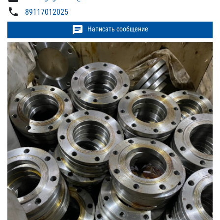
phone
89117012025
chat
Написать сообщение