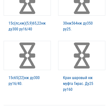
15с(лс,нж)(5,9)65,22нж
30нж564нж ду350
ду300 ру16/40
ру25.
15с65(22)нж ду300
Кран шаровый нж
ру16/40.
муфта Гирас. Ду25
ру160