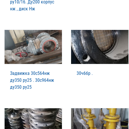
ру10/16. Ду200 корпус
нж , диск Нж
Задвижка 30с564нж
30ч6бр .
ду350 ру25 . 30с964нж
ду350 ру25