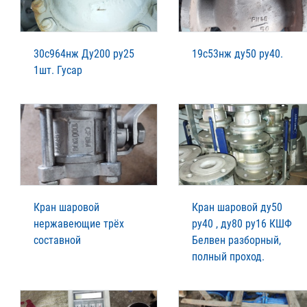
30с964нж Ду200 ру25
19с53нж ду50 ру40.
1шт. Гусар
Кран шаровой
Кран шаровой ду50
нержавеющие трёх
ру40 , ду80 ру16 КШФ
составной
Белвен разборный,
полный проход.