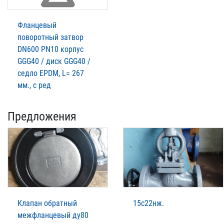
Фланцевый
поворотный затвор
DN600 PN10 корпус
GGG40 / диск GGG40 /
седло EPDM, L= 267
мм., с ред
Предложения
Клапан обратный
15с22нж.
межфланцевый ду80