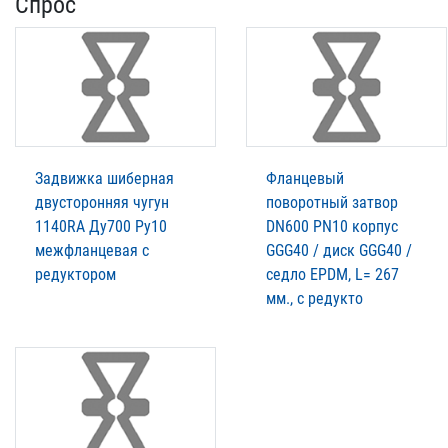
Спрос
Задвижка шиберная
Фланцевый
двусторонняя чугун
поворотный затвор
1140RA Ду700 Ру10
DN600 PN10 корпус
межфланцевая с
GGG40 / диск GGG40 /
редуктором
седло EPDM, L= 267
мм., с редукто