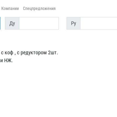
Компании
Спецпредложения
Ду
Py
Ду
Py
с коф , ​с редуктором 2шт.
ли НЖ.