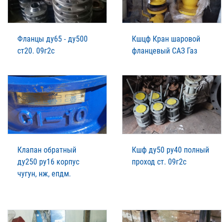
Фланцы ду65 - ду500
Кшцф Кран шаровой
ст20. 09г2с
фланцевый САЗ Газ
Клапан обратный
Кшф ду50 ру40 полный
ду250 ру16 корпус
проход ст. 09г2с
чугун, нж, епдм.