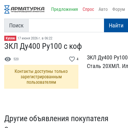
Предложения
Спрос
Авто
Форум
Поиск
Найти
17 июня 2026 г. в 06:22
Куплю
ЗКЛ Ду400 Ру100 с коф
ЗКЛ Ду400 Ру100 
visibility
favorite_border
520
4
Сталь ​20ХМЛ. И
Контакты доступны только
зарегистрированным
пользователям
Другие объявления покупателя