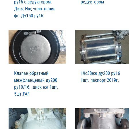
ру16 с редуктором.
редуктором
Диск Нж, уплотнение
фт. Ду150 ру16
Клапан обратный
19с38нж ду200 ру16
межфланцевый ду200
1шт. паспорт 2019г.
ру10/16 , диск нж 1шт.
5шт.FAF