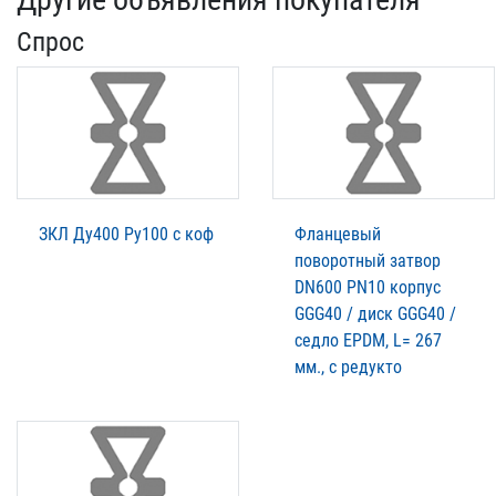
Спрос
ЗКЛ Ду400 Ру100 с коф
Фланцевый
поворотный затвор
DN600 PN10 корпус
GGG40 / диск GGG40 /
седло EPDM, L= 267
мм., с редукто