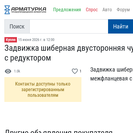
Предложения
Спрос
Авто
Форум
Поиск
Найти
15 июня 2026 г. в 12:00
Куплю
Задвижка шиберная двусто​ронняя ч
с ре​дуктором
Задвижка шиберн
visibility
favorite_border
1.0k
1
межфланцевая с 
Контакты доступны только
зарегистрированным
пользователям
Другие объявления покупателя