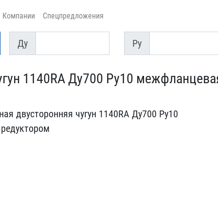
Компании
Спецпредложения
Ду
Py
Ду
Py
угун 1140RA Ду70​0 Ру10 межфланцева
ая двусто​ронняя чугун 1140RA Ду70​0 Ру10
ре​дуктором