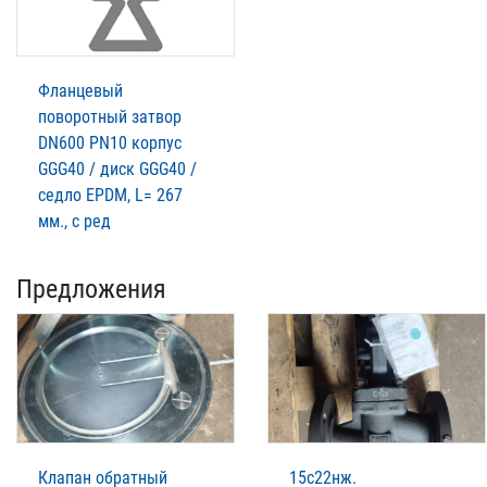
Фланцевый
поворотный затвор
DN600 PN10 корпус
GGG40 / диск GGG40 /
седло EPDM, L= 267
мм., с ред
Предложения
Клапан обратный
15с22нж.