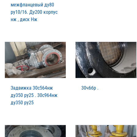
межфланцевый ду80
ру10/16. Ду200 корпус
нж , диск Нж
Задвижка 30с564нж
30ч6бр .
ду350 ру25 . 30с964нж
ду350 ру25