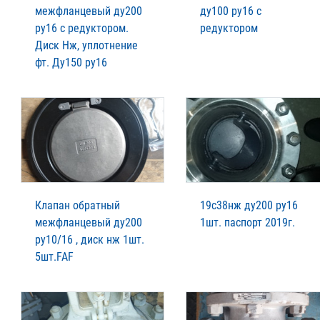
межфланцевый ду200
ду100 ру16 с
ру16 с редуктором.
редуктором
Диск Нж, уплотнение
фт. Ду150 ру16
Клапан обратный
19с38нж ду200 ру16
межфланцевый ду200
1шт. паспорт 2019г.
ру10/16 , диск нж 1шт.
5шт.FAF