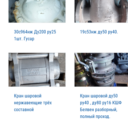
30с964нж Ду200 ру25
19с53нж ду50 ру40.
1шт. Гусар
Кран шаровой
Кран шаровой ду50
нержавеющие трёх
ру40 , ду80 ру16 КШФ
составной
Белвен разборный,
полный проход.