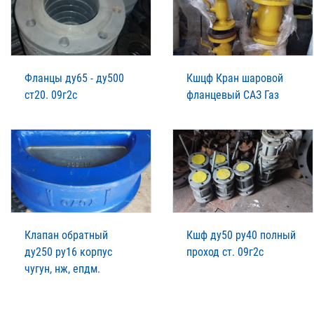
Фланцы ду65 - ду500
Кшцф Кран шаровой
ст20. 09г2с
фланцевый САЗ Газ
Клапан обратный
Кшф ду50 ру40 полный
ду250 ру16 корпус
проход ст. 09г2с
чугун, нж, епдм.