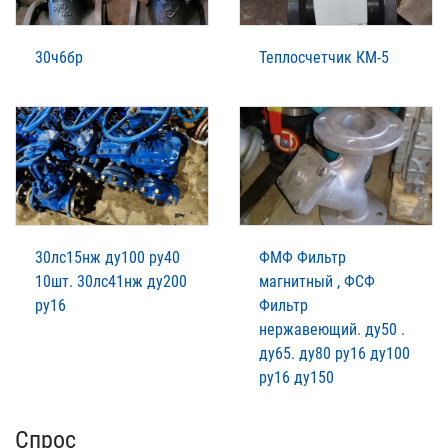
30ч6бр
Теплосчетчик КМ-5
30лс15нж ду100 ру40
ФМФ Фильтр
10шт. 30лс41нж ду200
магнитный , ФСФ
ру16
Фильтр
нержавеющий. ду50 .
ду65. ду80 ру16 ду100
ру16 ду150
Спрос