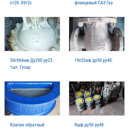
ст20. 09г2с
фланцевый САЗ Газ
30с964нж Ду200 ру25
19с53нж ду50 ру40.
1шт. Гусар
Клапан обратный
Кшф ду50 ру40