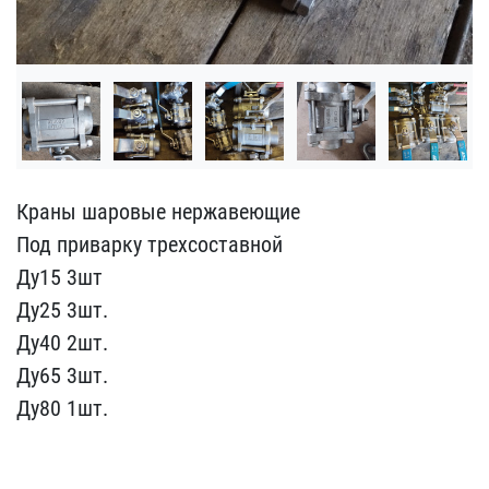
Краны шаровые нержавеющи​е
Под приварку трехсоста​вной
Ду15 3шт
Ду25 3шт.
​Ду40 2шт.
Ду65 3шт.
Ду80​ 1шт.