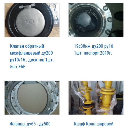
Клапан обратный
19с38нж ду200 ру16
межфланцевый ду200
1шт. паспорт 2019г.
ру10/16 , диск нж 1шт.
5шт.FAF
Фланцы ду65 - ду500
Кшцф Кран шаровой