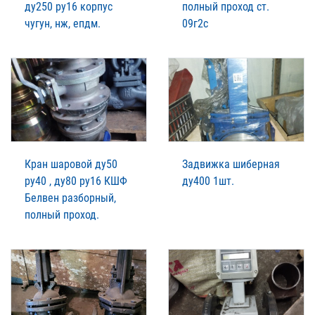
ду250 ру16 корпус
полный проход ст.
чугун, нж, епдм.
09г2с
Кран шаровой ду50
Задвижка шиберная
ру40 , ду80 ру16 КШФ
ду400 1шт.
Белвен разборный,
полный проход.