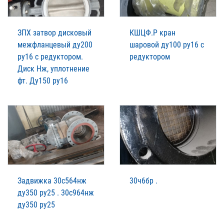
ЗПХ затвор дисковый
КШЦФ.Р кран
межфланцевый ду200
шаровой ду100 ру16 с
ру16 с редуктором.
редуктором
Диск Нж, уплотнение
фт. Ду150 ру16
Задвижка 30с564нж
30ч6бр .
ду350 ру25 . 30с964нж
ду350 ру25