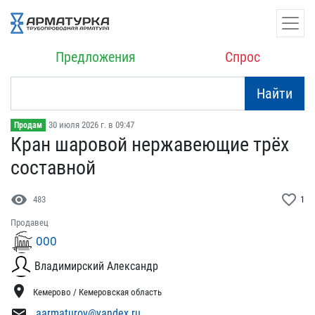
Предложения
Спрос
Найти
30 июля 2026 г. в 09:47
Продам
Кран шаровой нержавеющие​ трёх
составной
visibility
favorite_border
483
1
Продавец
ООО
Владимирский Александр
location_on
Кемерово / Кемеровская область
mail
aarmaturov@yandex.ru