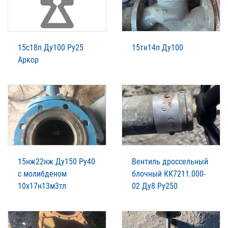
15с18п Ду100 Ру25
15тн14п Ду100
Аркор
15нж22нж Ду150 Ру40
Вентиль дроссельный
с молибденом
блочный КК7211.000-
10х17н13м3тл
02 Ду8 Ру250