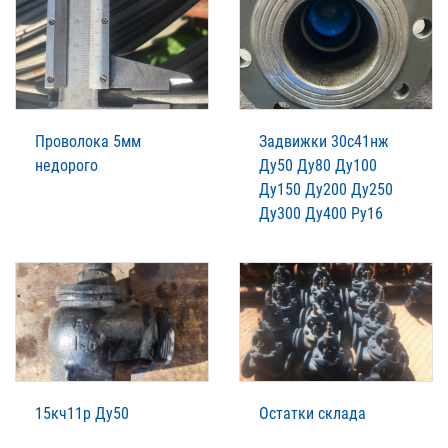
Проволока 5мм
Задвижки 30с41нж
недорого
Ду50 Ду80 Ду100
Ду150 Ду200 Ду250
Ду300 Ду400 Ру16
15кч11р Ду50
Остатки склада