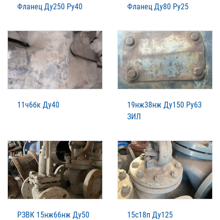
Фланец Ду250 Ру40
Фланец Ду80 Ру25
11ч6бк Ду40
19нж38нж Ду150 Ру63
ЗИЛ
РЗВК 15нж66нж Ду50
15с18п Ду125