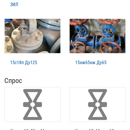
ЗИЛ
15с18п Ду125
15нж65нж Ду65
Спрос