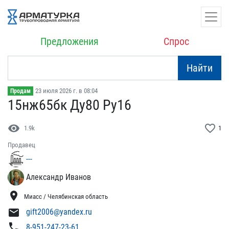
Предложения
Спрос
Найти
23 июля 2026 г. в 08:04
Продам
15нж65бк Ду80 Ру16
visibility
favorite_border
1.9k
1
Продавец
---
Александр Иванов
location_on
Миасс / Челябинская область
mail
gift2006@yandex.ru
phone
8-951-247-23-61