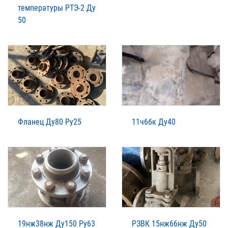
температуры РТЭ-2 Ду
50
Фланец Ду80 Ру25
11ч6бк Ду40
19нж38нж Ду150 Ру63
РЗВК 15нж66нж Ду50