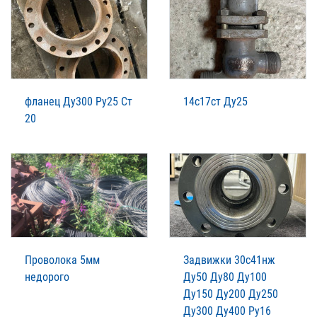
фланец Ду300 Ру25 Ст
14с17ст Ду25
20
Проволока 5мм
Задвижки 30с41нж
недорого
Ду50 Ду80 Ду100
Ду150 Ду200 Ду250
Ду300 Ду400 Ру16