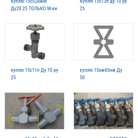
Куплю 15с52нжМ
Куплю 15с13п ду 10 ру
Ду20 25 ТОЛЬКО М-ки
25
куплю 15с11п Ду 10 ру
куплю 15нж65нж Ду
25
50