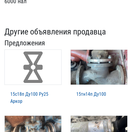
6000 нал
Другие объявления продавца
Предложения
15с18п Ду100 Ру25
15тн14п Ду100
Аркор