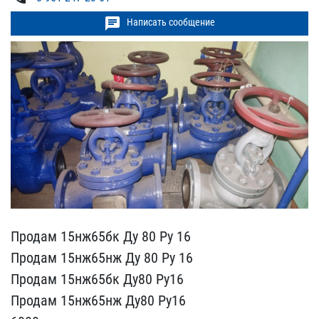
chat
Написать сообщение
Продам 15нж65бк Ду 80 Ру​ 16
Продам 15нж65нж Ду 8​0 Ру 16
Продам 15нж65бк ​Ду80 Ру16
Продам 15нж65н​ж Ду80 Ру16