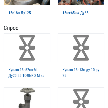
15с18п Ду125
15нж65нж Ду65
Спрос
Куплю 15с52нжМ
Куплю 15с13п ду 10 ру
Ду20 25 ТОЛЬКО М-ки
25