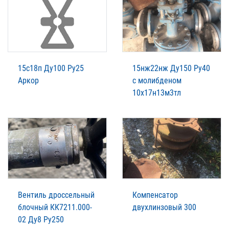
15с18п Ду100 Ру25
15нж22нж Ду150 Ру40
Аркор
с молибденом
10х17н13м3тл
Вентиль дроссельный
Компенсатор
блочный КК7211.000-
двухлинзовый 300
02 Ду8 Ру250