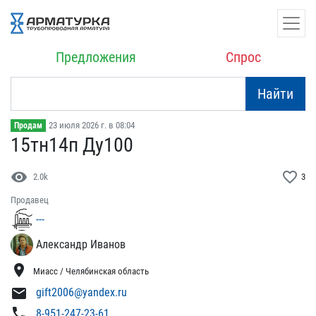
Предложения
Спрос
Найти
23 июля 2026 г. в 08:04
Продам
15тн14п Ду100
visibility
favorite_border
2.0k
3
Продавец
---
Александр Иванов
location_on
Миасс / Челябинская область
mail
gift2006@yandex.ru
phone
8-951-247-23-61