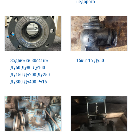
недорого
Задвижки 30с41нж
15кч11р Ду50
Ду50 Ду80 Ду100
Ду150 Ду200 Ду250
Ду300 Ду400 Ру16