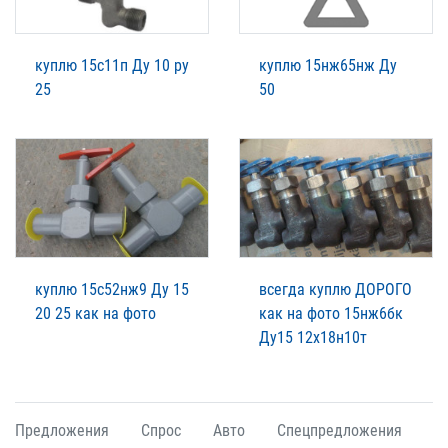
куплю 15с11п Ду 10 ру
куплю 15нж65нж Ду
25
50
куплю 15с52нж9 Ду 15
всегда куплю ДОРОГО
20 25 как на фото
как на фото 15нж6бк
Ду15 12х18н10т
Предложения
Спрос
Авто
Спецпредложения