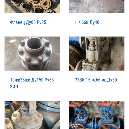
Фланец Ду80 Ру25
11ч6бк Ду40
19нж38нж Ду150 Ру63
РЗВК 15нж66нж Ду50
ЗИЛ