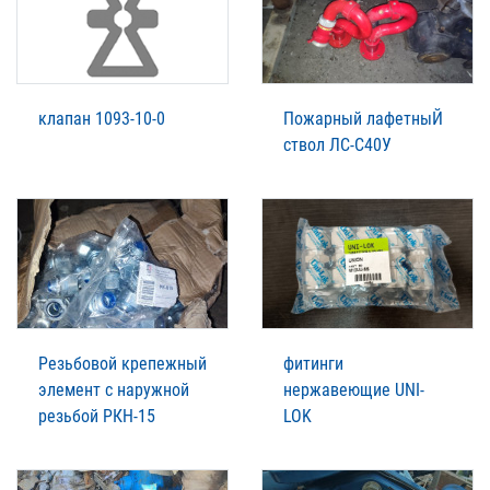
клапан 1093-10-0
Пожарный лафетныЙ
ствол ЛС-С40У
Резьбовой крепежный
фитинги
элемент с наружной
нержавеющие UNI-
резьбой РКН-15
LOK