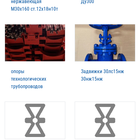
нержавеющая
Ду300
М30х160 ст.12х18н10т
опоры
Задвижки 30лс15нж
технологических
30нж15нж
трубопроводов