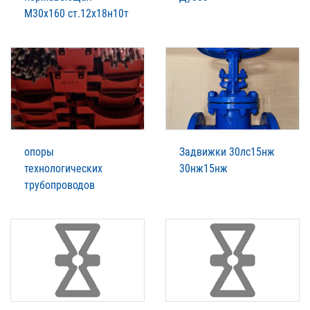
М30х160 ст.12х18н10т
опоры
Задвижки 30лс15нж
технологических
30нж15нж
трубопроводов