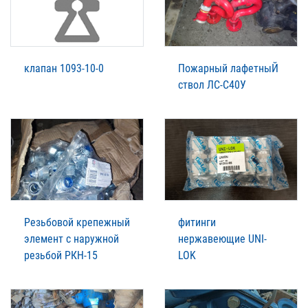
клапан 1093-10-0
Пожарный лафетныЙ
ствол ЛС-С40У
Резьбовой крепежный
фитинги
элемент с наружной
нержавеющие UNI-
резьбой РКН-15
LOK