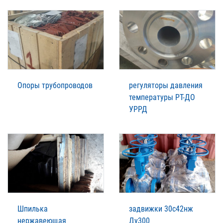
Опоры трубопроводов
регуляторы давления
температуры РТ-ДО
УРРД
Шпилька
задвижки 30с42нж
нержавеющая
Ду300