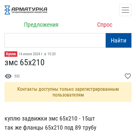
Предложения
Спрос
Найти
14 июня 2024 г. в 15:20
Куплю
змс 65х210
visibility
favorite_border
532
Контакты доступны только зарегистрированным
пользователям
куплю задвижки змс 65х21​0 - 15шт
так же фланцы 6​5х210 под 89 трубу