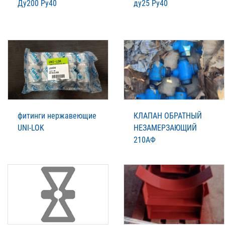
Ду200 Ру40
ду25 Ру40
фитинги нержавеющие
КЛАПАН ОБРАТНЫЙ
UNI-LOK
НЕЗАМЕРЗАЮЩИЙ
210АФ