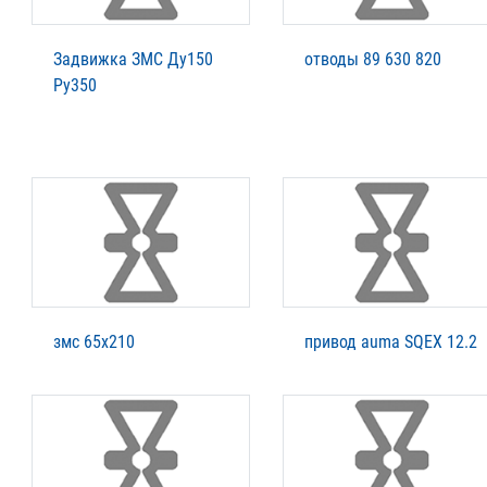
Задвижка ЗМС Ду150
отводы 89 630 820
Ру350
змс 65х210
привод auma SQEX 12.2