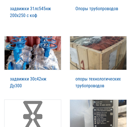
задвижки 31лс545нж
Опоры трубопроводов
200х250 с коф
задвижки 30с42нж
опоры технологических
Ду300
трубопроводов