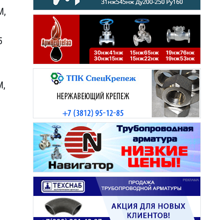
М,
​
М,