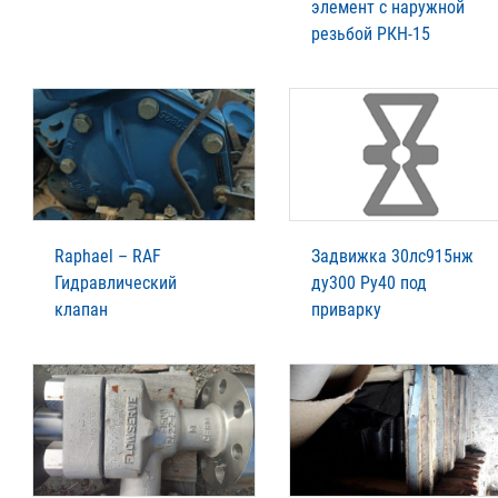
элемент с наружной
резьбой РКН-15
Raphael – RAF
Задвижка 30лс915нж
Гидравлический
ду300 Ру40 под
клапан
приварку