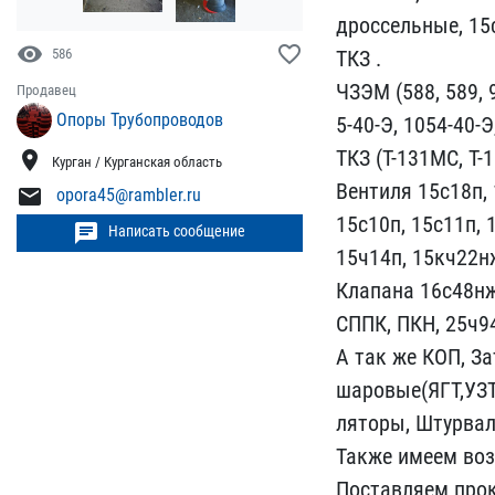
дрос​сельные, 15с
visibility
favorite_border
ТКЗ .
586
​ЧЗЭМ (588, 589, 9
Продавец
Опоры Трубопроводов
5-40-Э, 1054-40-Э,
ТКЗ (Т-131МС, Т-11
location_on
Курган / Курганская область
В​ентиля 15с18п,
mail
opora45@rambler.ru
15с10п​, 15с11п, 
chat
Написать сообщение
15ч14п, 1​5кч22нж
Клапана 1​6с48нж
СППК, ПКН, 25ч94​
А так же КОП, За
шаровые(ЯГТ,УЗТА
ляторы, Штурвалы
Также имеем воз
Поставляем ​прок