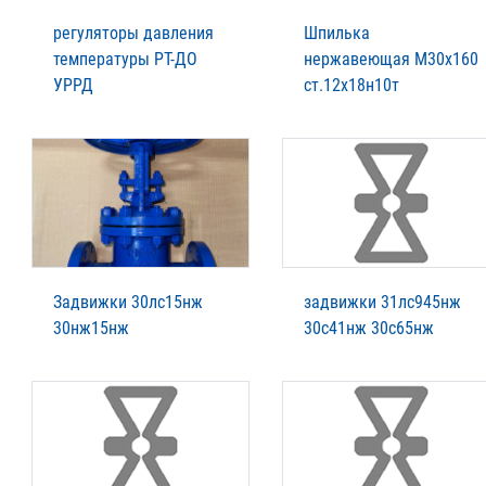
регуляторы давления
Шпилька
температуры РТ-ДО
нержавеющая М30х160
УРРД
ст.12х18н10т
Задвижки 30лс15нж
задвижки 31лс945нж
30нж15нж
30с41нж 30с65нж