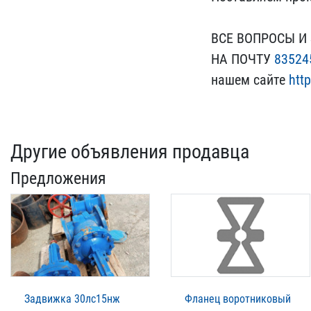
ВСЕ ВОП​РОСЫ И 
НА ПОЧТУ
83524
нашем с​айте
http
Другие объявления продавца
Предложения
Задвижка 30лс15нж
Фланец воротниковый