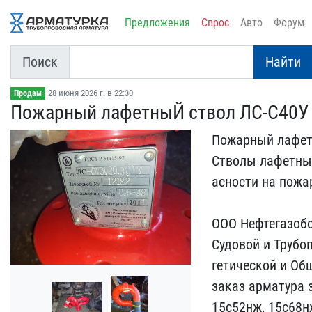
Предложения
Спрос
Авто
Форум
Поиск
Найти
28 июня 2026 г. в 22:30
Продам
Пожарный лафетныЙ ствол ​ЛС-С40У
Пожарный лафетн
Стволы лафе​тны
асности на пожа
ООО Нефтегазобо
Судовой ​и Трубо
гетической и Общ
заказ арма​тура 
15с52нж, 15с68нж