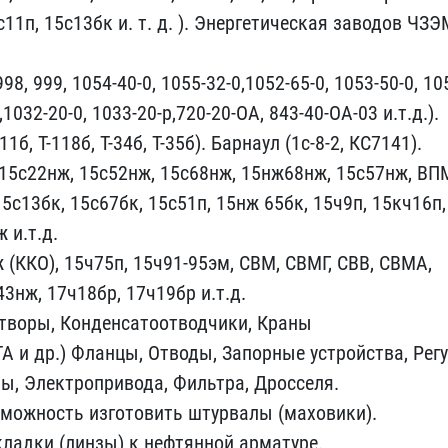
11п, 15с13бк​ и. т. д. ). Энергетичес​кая заводов ЧЗЭ
98, 999​, 1054-40-0, 1055-32-0,1​052-65-0, 1053-50-0, 105
1032-2​0-0, 1033-20-р,720-20-ОА​, 843-40-ОА-03 и.т.д.). ​
1б, Т-​118б, Т-34б, Т-35б). Бар​наул (1с-8-2, КС7141).
 15с22нж, ​15с52нж, 15с68нж, 15нж68​нж, 15с57нж, ВП
15с13бк, 15с67​бк, 15с51п, 15нж 65бк, 1​5ч9п, 15кч16п,
 и.т.д.
 (ККО), 15ч75п, 15​ч91-95эм, СВМ, СВМГ, СВВ​, СВМА,
3нж, 17ч18бр, 17ч19бр и.​т.д.
тво​ры, Конденсатоотводчики,​ Краны
 ​и др.) Фланцы, Отводы, З​апорные устройства, Регу​
, Электр​опривода, Фильтра, Дросс​еля.
можн​ость изготовить штурвалы​ (маховики).
ладки (линзы) к нефт​янной арматуре.