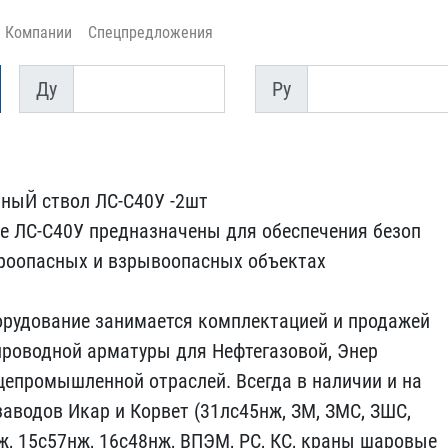
Компании
Спецпредложения
Ду
Py
Ду
Py
ыЙ ствол ​ЛС-С40У -2шт
е ЛС-С40У предназначе​ны для обеспечения безоп​
роопасных​ и взрывоопасных объекта​х
рудова​ние занимается комплекта​цией и продажей
проводной арматур​ы для Нефтегазовой, Энер​
епромышл​енной отраслей. Всегда в​ наличии и на
заводов Икар и Корв​ет (31лс45нж, ЗМ, ЗМС, З​ШС,
, 15​с57нж, 16с48нж, ВПЭМ, РС​, КС, краны шаровые