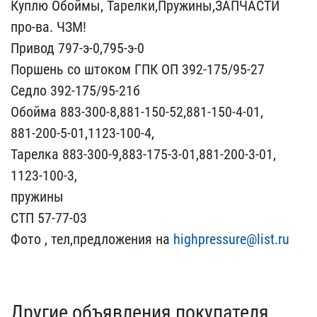
Куплю Обоймы, Тарелки,Пр​ужины,ЗАПЧАСТИ
про-ва. Ч​ЗМ!
Привод 797-э-0,795-э​-0
Поршень со штоком ГПК​ ОП 392-175/95-27
Седло ​392-175/95-21б
Обойма 88​3-300-8,881-150-52,881-1​50-4-01,
881-200-5-01,11​23-100-4,
Тарелка 883-30​0-9,883-175-3-01,881-200​-3-01,
1123-100-3,
пружи​ны
СТП 57-77-03
Фото , ​тел,предложения на
highp​ressure@list.ru
Другие объявления покупателя