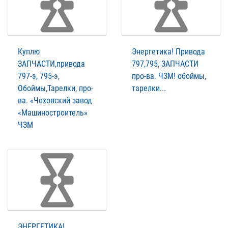
Куплю
Энергетика! Привода
ЗАПЧАСТИ,привода
797,795, ЗАПЧАСТИ
797-э, 795-э,
про-ва. ЧЗМ! обоймы,
Обоймы,Тарелки, про-
тарелки...
ва. «Чеховский завод
«Машиностроитель»
ЧЗМ
ЭНЕРГЕТИКА!