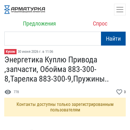
Предложения
Спрос
Найти
30 июня 2026 г. в 11:06
Куплю
Энергетика Куплю Привода​
,запчасти, Обойма 883-3​00-
8,Тарелка 883-300-9,П​ружины..
visibility
favorite_border
778
3
Контакты доступны только зарегистрированным
пользователям