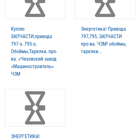
Куплю
Энергетика! Привода
ЗАПЧАСТИ,привода
797,795, ЗАПЧАСТИ
797-э, 795-э,
про-ва. ЧЗМ! обоймы,
Обоймы,Тарелки, про-
тарелки...
ва. «Чеховский завод
«Машиностроитель»
ЧЗМ
ЭНЕРГЕТИКА!