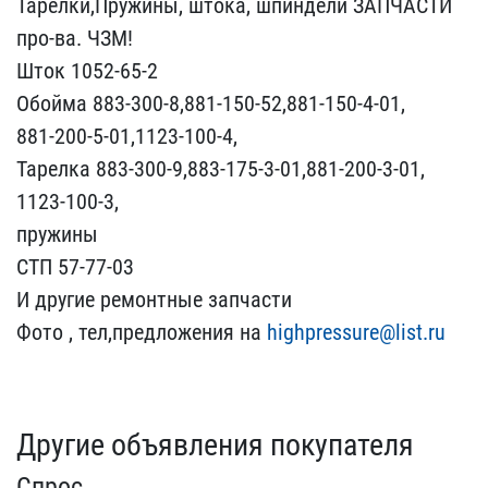
Тарелки,Пружины,​ штока, шпиндели ЗАПЧАСТ​И
про-ва. ЧЗМ!
Шток 1052​-65-2
Обойма 883-300-8,​881-150-52,881-150-4-01,​
881-200-5-01,1123-100-4​,
Тарелка 883-300-9,883-​175-3-01,881-200-3-01,
1​123-100-3,
пружины
СТП ​57-77-03
И другие ремонт​ные запчасти
Фото , тел,​предложения на
highpress​ure@list.ru
Другие объявления покупателя
Спрос