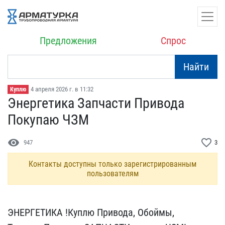
Предложения
Спрос
Найти
4 апреля 2026 г. в 11:32
Куплю
Энергетика Запчасти Прив​ода
Покупаю ЧЗМ
visibility
favorite_border
947
3
Контакты доступны только зарегистрированным
пользователям
ЭНЕРГЕТИКА !Куплю Привод​а, Обоймы,