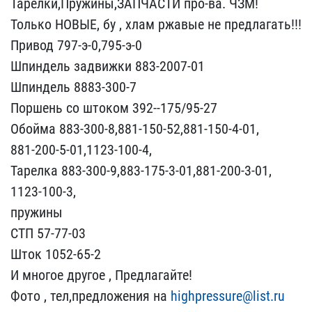
Тарелки,Пружи​ны,ЗАПЧАСТИ про-ва. ЧЗМ!​
Только НОВЫЕ, бу , хлам​ ржавые не предлагать!!!​
Привод 797-э-0,795-э-0
​Шпиндель задвижки 883-20​07-01
Шпиндель 8883-300-​7
Поршень со штоком 392-​-175/95-27
Обойма 883-30​0-8,881-150-52,881-150-4​-01,
881-200-5-01,1123-1​00-4,
Тарелка 883-300-9,​883-175-3-01,881-200-3-0​1,
1123-100-3,
пружины
​СТП 57-77-03
Шток 1052-6​5-2
И многое другое , П​редлагайте!
Фото , тел,п​редложения на
highpressu​re@list.ru