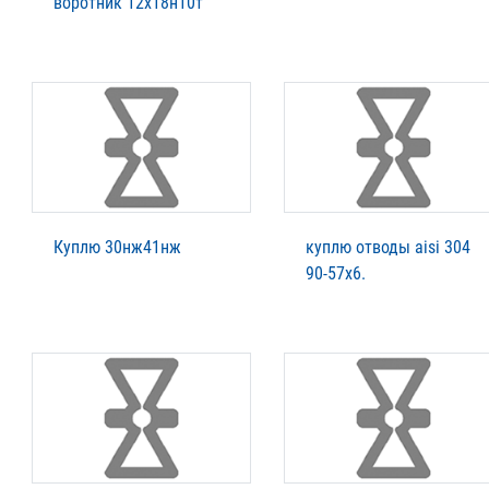
воротник 12х18н10т
Куплю 30нж41нж
куплю отводы aisi 304
90-57х6.