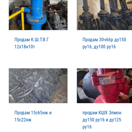
Продам К.Ш.Т.В.Г
Продам 30ч6бр ду150
12х18н10т
ру16, ду100 ру16
Продам 15с65нж и
продам КШХ Элмон
15с22нж
ду150 ру16 и ду125
ру16