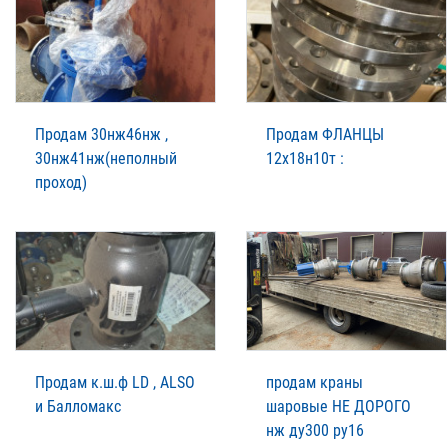
Продам 30нж46нж ,
Продам ФЛАНЦЫ
30нж41нж(неполный
12х18н10т :
проход)
Продам к.ш.ф LD , ALSO
продам краны
и Балломакс
шаровые НЕ ДОРОГО
нж ду300 ру16