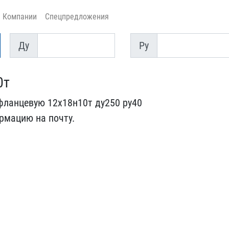
Компании
Спецпредложения
Ду
Py
Ду
Py
0т
фланцевую​ 12х18н10т ду250 ру40
рмацию на п​очту.