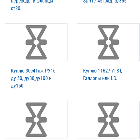
переходы и фланцы
SDR17 45град. d/355
ст20
Куплю 30с41нж РУ16
Куплю 11б27п1 ST,
ду 50, ду80,ду100 и
Галлопы или LD.
ду150