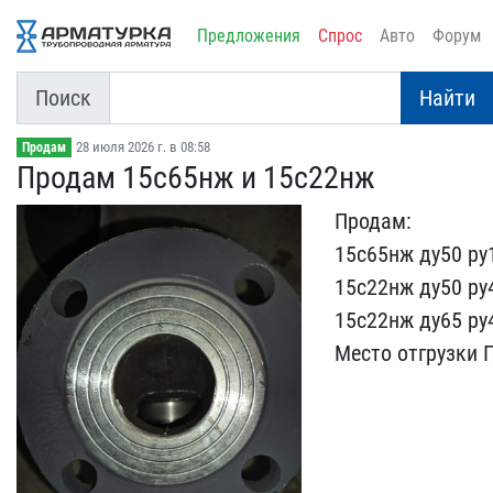
Предложения
Спрос
Авто
Форум
Поиск
Найти
28 июля 2026 г. в 08:58
Продам
Продам 15с65нж и 15с22нж
Продам:
15с65нж ду50 ру1
15с22​нж ду50 ру
15с22нж ду65 ру4
Ме​сто отгрузки 