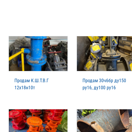
Продам К.Ш.Т.В.Г
Продам 30ч6бр ду150
12х18н10т
ру16, ду100 ру16