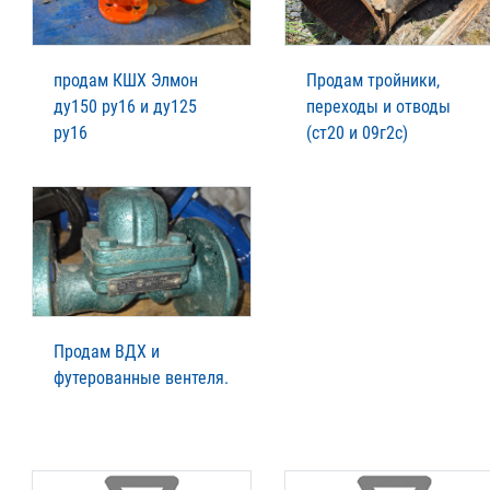
продам КШХ Элмон
Продам тройники,
ду150 ру16 и ду125
переходы и отводы
ру16
(ст20 и 09г2с)
Продам ВДХ и
футерованные вентеля.