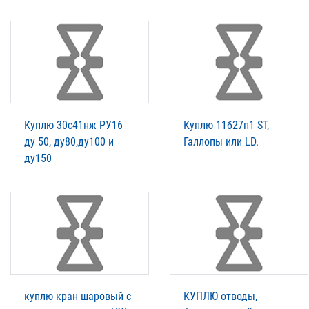
Куплю 30с41нж РУ16
Куплю 11б27п1 ST,
ду 50, ду80,ду100 и
Галлопы или LD.
ду150
куплю кран шаровый с
КУПЛЮ отводы,