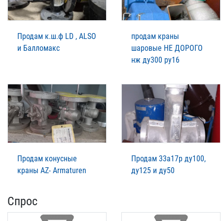
Продам к.ш.ф LD , ALSO
продам краны
и Балломакс
шаровые НЕ ДОРОГО
нж ду300 ру16
Продам конусные
Продам 33а17р ду100,
краны AZ- Armaturen
ду125 и ду50
Спрос