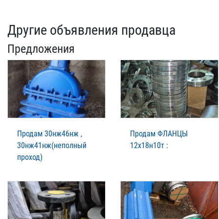
Другие объявления продавца
Предложения
Продам 30нж46нж ,
Продам ФЛАНЦЫ
30нж41нж(неполный
12х18н10т :
проход)