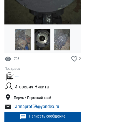
visibility
favorite_border
705
2
Продавец
---
Игоревич Никита
location_on
Пермь / Пермский край
mail
armaprof59@yandex.ru
chat
Написать сообщение