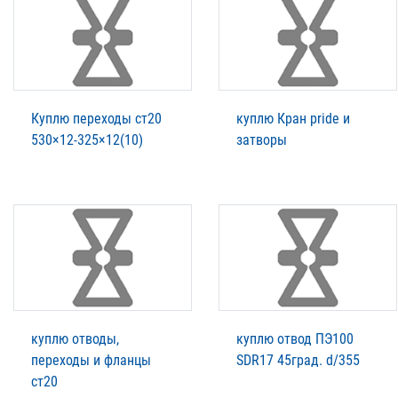
Куплю переходы ст20
куплю Кран pride и
530×12-325×12(10)
затворы
куплю отводы,
куплю отвод ПЭ100
переходы и фланцы
SDR17 45град. d/355
ст20