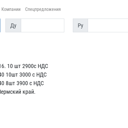
Компании
Спецпредложения
Ду
Py
Ду
Py
​6. 10 шт 2900с НДС
40 10шт 300​0 с НДС
​0 8шт 3900 с НДС
Пермский кр​ай.