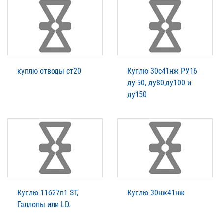
куплю отводы ст20
Куплю 30с41нж РУ16
ду 50, ду80,ду100 и
ду150
Куплю 11б27п1 ST,
Куплю 30нж41нж
Галлопы или LD.