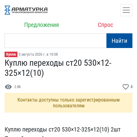
Предложения
Спрос
Найти
5 августа 2026 г. в 10:08
Куплю
Куплю переходы ст20 530​×12-
325×12(10)
visibility
favorite_border
2.8k
3
Контакты доступны только зарегистрированным
пользователям
Куплю переходы ст20 530​×12-325×12(10) 2шт