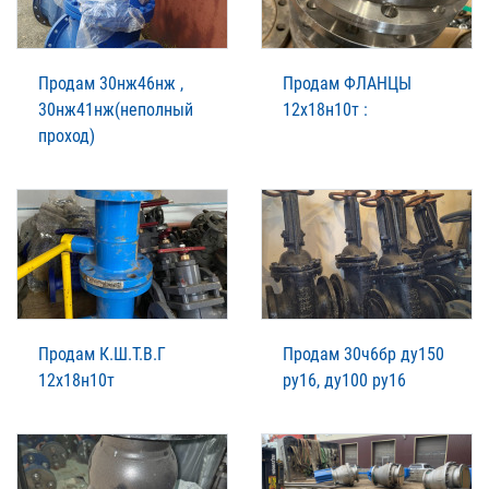
Продам 30нж46нж ,
Продам ФЛАНЦЫ
30нж41нж(неполный
12х18н10т :
проход)
Продам К.Ш.Т.В.Г
Продам 30ч6бр ду150
12х18н10т
ру16, ду100 ру16