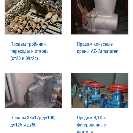
Продам тройники,
Продам конусные
переходы и отводы
краны AZ- Armaturen
(ст20 и 09г2с)
Продам 33а17р ду100,
Продам ВДХ и
ду125 и ду50
футерованные
вентеля.