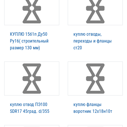
КУПЛЮ 15б1п Ду50
куплю отводы,
Ру16( строительный
переходы и фланцы
размер 130 мм)
ст20
куплю отвод ПЭ100
куплю фланцы
SDR17 45град. d/355
воротник 12х18н10т