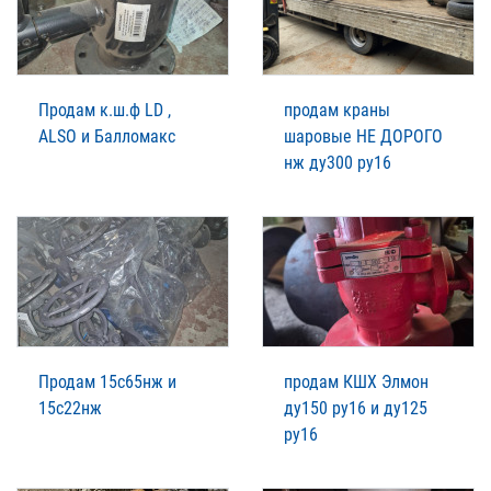
Продам к.ш.ф LD ,
продам краны
ALSO и Балломакс
шаровые НЕ ДОРОГО
нж ду300 ру16
Продам 15с65нж и
продам КШХ Элмон
15с22нж
ду150 ру16 и ду125
ру16