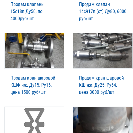
Продам клапаны
Продам клапан
15с18п Ду50, по
14с917п (ст) Ду80, 6000
4000руб/шт
руб/шт
Продам кран шаровой
Продам кран шаровой
КШФ нж, Ду15, Ру16,
КШ нж, Ду25, Ру64,
цена 1500 руб/шт
цена 3000 руб/шт