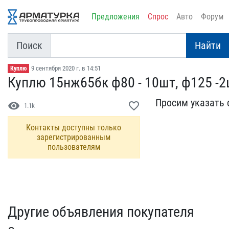
Предложения
Спрос
Авто
Форум
Поиск
Найти
9 сентября 2020 г. в 14:51
Куплю
Куплю 15нж65бк ф80 - 10ш​т, ф125 -
Просим указать 
visibility
favorite_border
1.1k
Контакты доступны только
зарегистрированным
пользователям
Другие объявления покупателя