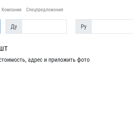
Компании
Спецпредложения
Ду
Py
Ду
Py
2шт
стоимость​, адрес и приложить фото