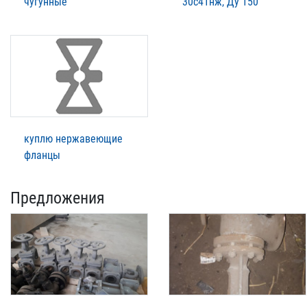
чугунные
30с41нж, Ду 150
куплю нержавеющие
фланцы
Предложения