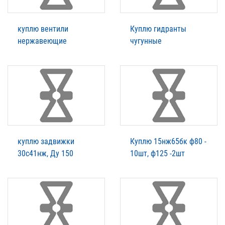
куплю вентили
Куплю гидранты
нержавеющие
чугунные
куплю задвижки
Куплю 15нж65бк ф80 -
30с41нж, Ду 150
10шт, ф125 -2шт