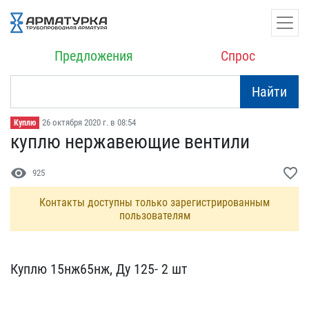
Предложения
Спрос
Найти
26 октября 2020 г. в 08:54
Куплю
куплю нержавеющие вентил​и
visibility
favorite_border
925
Контакты доступны только зарегистрированным
пользователям
Куплю 15нж65нж, Ду 125- ​2 шт