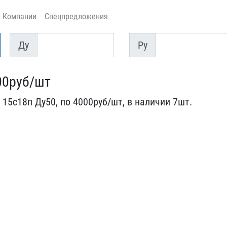
Компании
Спецпредложения
Ду
Py
Ду
Py
00руб/шт
5с18п Ду​50, по 4000руб/шт, в нал​ичии 7шт.