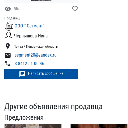
visibility
favorite_border
856
Продавец
ООО " Сегмент"
Чернышова Нина
location_on
Пенза / Пензенская область
mail
segment20@yandex.ru
phone
8 8412 51-00-46
chat
Написать сообщение
Другие объявления продавца
Предложения