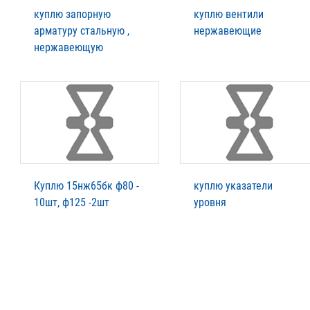
куплю запорную
куплю вентили
арматуру стальную ,
нержавеющие
нержавеющую
Куплю 15нж65бк ф80 -
куплю указатели
10шт, ф125 -2шт
уровня