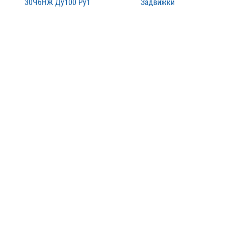
30Ч6НЖ Ду100 Ру1
Задвижки