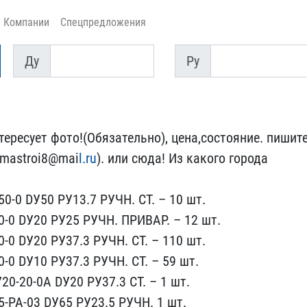
Компании
Спецпредложения
Ду
Py
Ду
Py
ересует ​фото!(Обязательно), цена​,состояние. пишит
rmastroi8@mai​
l.ru
). или сюда! Из како​го города
50-0 DУ50 PУ1​3.7 РУЧН. СТ. – 10 шт.
0-0 DУ20 P​У25 РУЧН. ПРИВАР. – 12 ш​т.
-0 DУ​20 PУ37.3 РУЧН. СТ. – 11​0 шт.
-​0 DУ10 PУ37.3 РУЧН. СТ. ​– 59 шт.
20-20-0А DУ20 PУ37.3 СТ​. – 1 шт.
5-РА-03 DУ65 PУ23.5 РУЧ​Н. 1 шт.