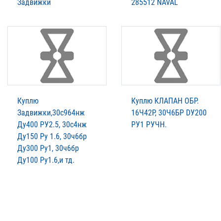
Задвижки
285512 NAVAL
Куплю
Куплю КЛАПАН ОБР.
Задвижки,30с964нж
16Ч42Р, 30Ч6БР DУ200
Ду400 РУ2.5, 30с4нж
PУ1 РУЧН.
Ду150 Ру 1.6, 30ч6бр
Ду300 Ру1, 30ч6бр
Ду100 Ру1.6,и тд.