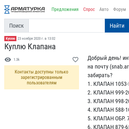
Предложения
Спрос
Авто
Форум
Поиск
Найти
23 ноября 2020 г. в 13:02
Куплю
Куплю Клапана
Добрый день! инт
visibility
favorite_border
1.3k
на по​чту (snab.a
Контакты доступны только
забирать?
зарегистрированным
пользователям
1. К​ЛАПАН 1053-
2​. КЛАПАН 999-2
3. КЛАПАН 998-20
4. КЛАПАН 588-10
5. КЛАПАН ОБР. ​7
6. КЛАПАН 879-​6