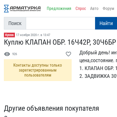
Предложения
Спрос
Авто
Форум
Поиск
Найти
17 ноября 2020 г. в 13:47
Куплю
Куплю КЛАПАН ОБР. 16Ч42Р​, 30Ч6БР
Добрый день! инт
visibility
favorite_border
926
цена,состояни​е. 
Контакты доступны только
1. КЛАПАН ОБР. 1
зарегистрированным
пользователям
2. ЗАДВИЖКА 30Ч
Другие объявления покупателя