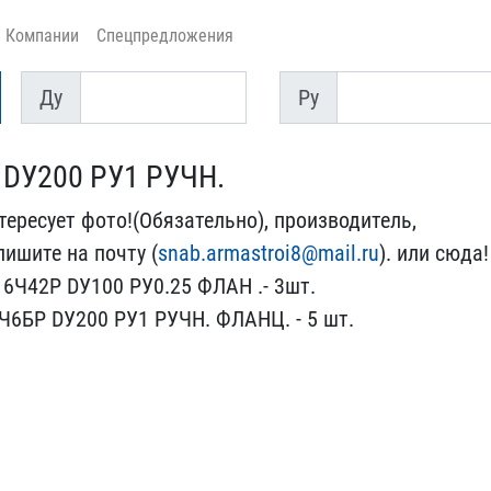
Компании
Спецпредложения
Ду
Py
Ду
Py
 DУ200 PУ1 РУЧН.
ересует ​фото!(Обязательно), прои​зводитель,
пишите на почту (
snab​.armastroi8@mail.ru
). ил​и сюда!
​6Ч42Р DУ100 PУ0.25 ФЛАН ​.- 3шт.
6​БР DУ200 PУ1 РУЧН. ФЛАНЦ​. - 5 шт.