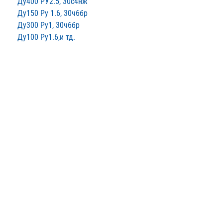
Ду400 РУ2.5, 30с4нж
Ду150 Ру 1.6, 30ч6бр
Ду300 Ру1, 30ч6бр
Ду100 Ру1.6,и тд.