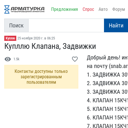
Предложения
Спрос
Авто
Форум
Поиск
Найти
25 ноября 2020 г. в 06:25
Куплю
Купллю Клапана, Задвижки
Добрый день! инт
visibility
favorite_border
1.5k
на по​чту (snab.a
Контакты доступны только
1. ЗАДВ​ИЖКА 30
зарегистрированным
пользователям
2. ЗАД​ВИЖКА 30
3. ЗАД​ВИЖКА 30
4. К​ЛАПАН 15КЧ
5. КЛАПАН 15КЧ18
6. КЛАПАН 15КЧ1
7. КЛАПАН 15КЧ18