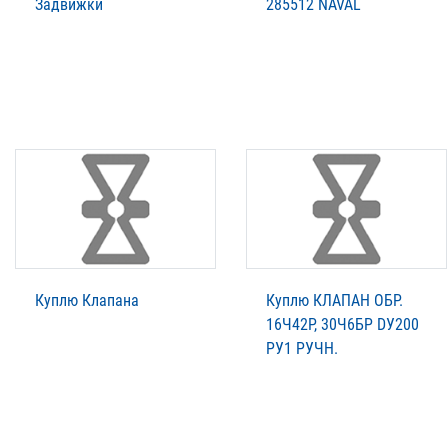
Задвижки
285512 NAVAL
Куплю Клапана
Куплю КЛАПАН ОБР.
16Ч42Р, 30Ч6БР DУ200
PУ1 РУЧН.