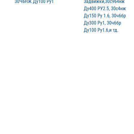
30Ч6НЖ Ду100 Ру1
Задвижки,30с964нж
Ду400 РУ2.5, 30с4нж
Ду150 Ру 1.6, 30ч6бр
Ду300 Ру1, 30ч6бр
Ду100 Ру1.6,и тд.