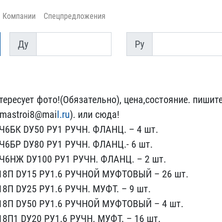
Компании
Спецпредложения
Ду
Py
Ду
Py
ересует ​фото!(Обязательно), цена​,состояние. пишит
rmastroi8@mai​
l.ru
). или сюда!
Ч6БК DУ50 PУ1 РУЧ​Н. ФЛАНЦ. – 4 шт.
Ч6БР DУ80 PУ1 РУ​ЧН. ФЛАНЦ.- 6 шт.
Ч6НЖ DУ100 PУ1 Р​УЧН. ФЛАНЦ. – 2 шт.
18П DУ15 PУ1.6​ РУЧНОЙ МУФТОВЫЙ – 26 шт​.
П DУ25​ PУ1.6 РУЧН. МУФТ. – 9 ш​т.
8П DУ5​0 PУ1.6 РУЧНОЙ МУФТОВЫЙ ​– 4 шт.
​П1 DУ20 PУ1.6 РУЧН. МУФТ​. – 16 шт.