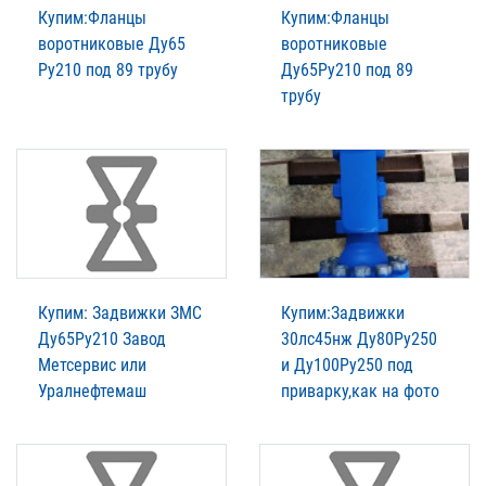
Купим:Фланцы
Купим:Фланцы
воротниковые Ду65
воротниковые
Ру210 под 89 трубу
Ду65Ру210 под 89
трубу
Купим: Задвижки ЗМС
Купим:Задвижки
Ду65Ру210 Завод
30лс45нж Ду80Ру250
Метсервис или
и Ду100Ру250 под
Уралнефтемаш
приварку,как на фото