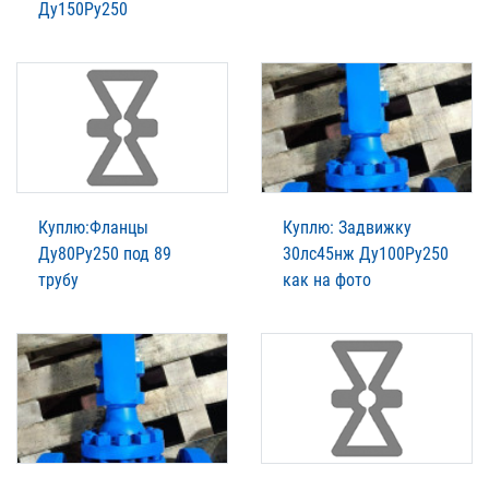
Ду150Ру250
Куплю:Фланцы
Куплю: Задвижку
Ду80Ру250 под 89
30лс45нж Ду100Ру250
трубу
как на фото