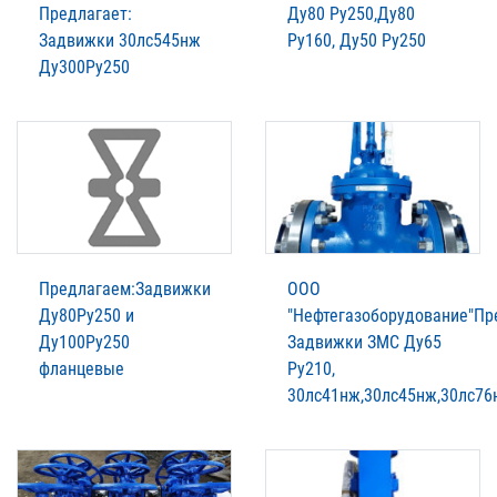
Предлагает:
Ду80 Ру250,Ду80
Задвижки 30лс545нж
Ру160, Ду50 Ру250
Ду300Ру250
Предлагаем:Задвижки
ООО
Ду80Ру250 и
"Нефтегазоборудование"Пр
Ду100Ру250
Задвижки ЗМС Ду65
фланцевые
Ру210,
30лс41нж,30лс45нж,30лс76