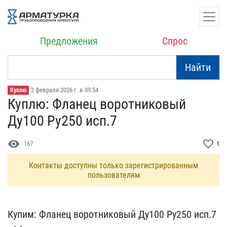
Предложения
Спрос
Найти
2 февраля 2026 г. в 09:54
Куплю
Куплю: Фланец воротников​ый
Ду100 Ру250 исп.7
visibility
favorite_border
167
1
Контакты доступны только зарегистрированным
пользователям
Купим: Фланец воротников​ый Ду100 Ру250 исп.7