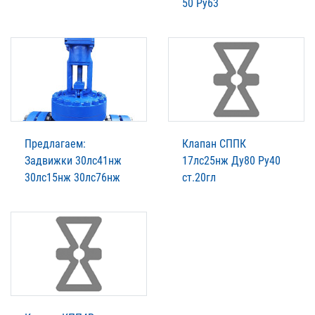
50 Ру63
Предлагаем:
Клапан СППК
Задвижки 30лс41нж
17лс25нж Ду80 Ру40
30лс15нж 30лс76нж
ст.20гл