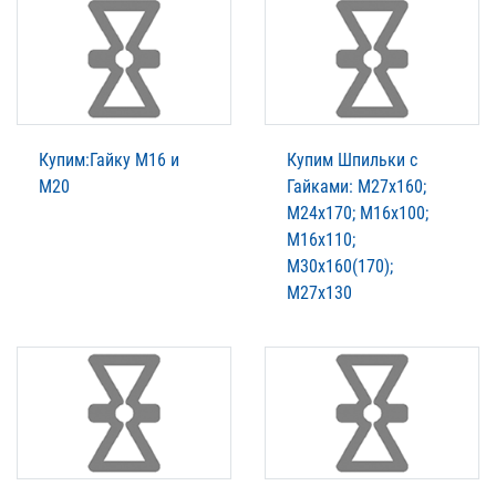
Купим:Гайку М16 и
Купим Шпильки с
М20
Гайками: М27х160;
М24х170; М16х100;
М16х110;
М30х160(170);
М27х130