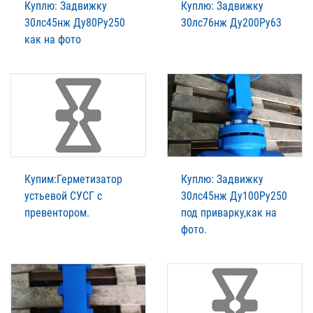
Куплю: Задвижку
Куплю: Задвижку
30лс45нж Ду80Ру250
30лс76нж Ду200Ру63
как на фото
Купим:Герметизатор
Куплю: Задвижку
устьевой СУСГ с
30лс45нж Ду100Ру250
превентором.
под приварку,как на
фото.