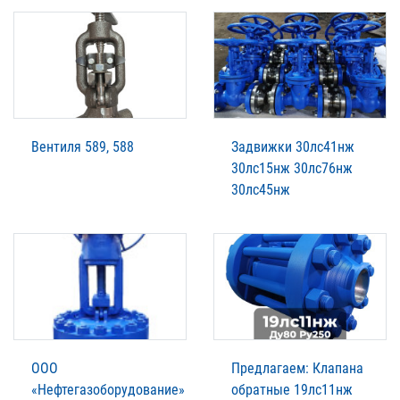
Вентиля 589, 588
Задвижки 30лс41нж
30лс15нж 30лс76нж
30лс45нж
ООО
Предлагаем: Клапана
«Нефтегазоборудование»
обратные 19лс11нж