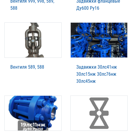
Вентиля 999, 998, 589,
Задвижки фланцевые
588
Ду600 Ру16
Вентиля 589, 588
Задвижки 30лс41нж
30лс15нж 30лс76нж
30лс45нж