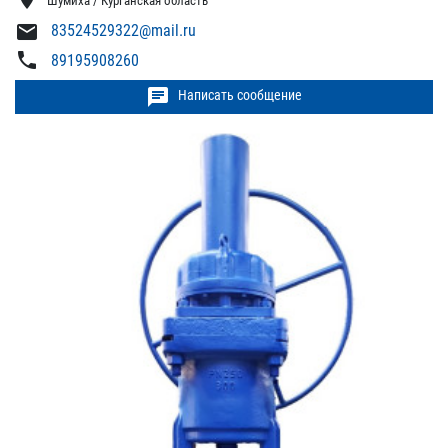
Шумиха / Курганская область
mail
83524529322@mail.ru
phone
89195908260
chat
Написать сообщение