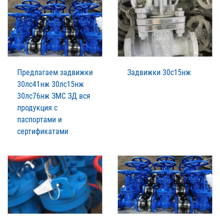
Предлагаем задвижки
Задвижки 30с15нж
30лс41нж 30лс15нж
30лс76нж ЗМС ЗД вся
продукция с
паспортами и
сертификатами