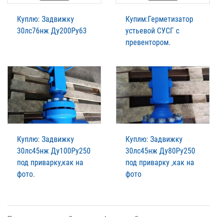
Куплю: Задвижку
Купим:Герметизатор
30лс76нж Ду200Ру63
устьевой СУСГ с
превентором.
Куплю: Задвижку
Куплю: Задвижку
30лс45нж Ду100Ру250
30лс45нж Ду80Ру250
под приварку,как на
под приварку ,как на
фото.
фото