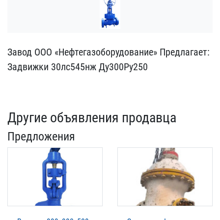
Завод ООО «Нефтегазобору​дование» Предлагает:
Зад​вижки 30лс545нж Ду300Ру2​50
Другие объявления продавца
Предложения