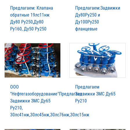
Предлагаем: Клапана
Предлагаем:Задвижки
обратные 19лс11нж
Ду80Ру250 и
Ду80 Ру250,Ду80
Ду100Ру250
Ру160, Ду50 Ру250
фланцевые
ООО
Предлагаем
"Нефтегазоборудование"Предлагает
Задвижки ЗМС Ду65
Задвижки ЗМС Ду65
Ру210
Ру210,
30лс41нж,30лс45нж,30лс76нж,30лс15нж