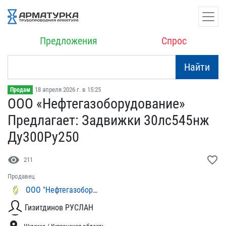
Предложения
Спрос
Найти
18 апреля 2026 г. в 15:25
Продам
ООО «Нефтегазоборудовани​е»
Предлагает: Задвижки ​30лс545нж
Ду300Ру250
visibility
favorite_border
211
Продавец
ООО "Нефтегазоборудование"
Гизитдинов РУСЛАН
location_on