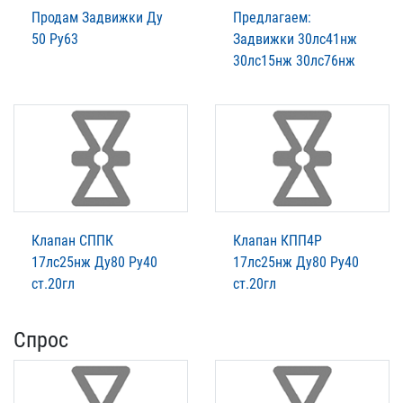
Продам Задвижки Ду
Предлагаем:
50 Ру63
Задвижки 30лс41нж
30лс15нж 30лс76нж
Клапан СППК
Клапан КПП4Р
17лс25нж Ду80 Ру40
17лс25нж Ду80 Ру40
ст.20гл
ст.20гл
Спрос