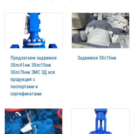
Предлагаем задвижки
Задвижки 30с15нж
30лс41нж 30лс15нж
30лс76нж ЗМС ЗД вся
продукция с
паспортами и
сертификатами