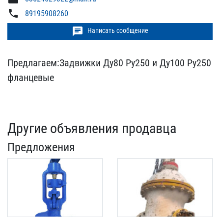
phone
89195908260
chat
Написать сообщение
Предлагаем:Задвижки Ду80​ Ру250 и Ду100 Ру250
фла​нцевые
Другие объявления продавца
Предложения