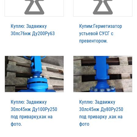
Куплю: Задвижку
Купим:Герметизатор
30лс76нж Ду200Ру63
устьевой СУСГ с
превентором.
Куплю: Задвижку
Куплю: Задвижку
30лс45нж Ду100Ру250
30лс45нж Ду80Ру250
под приварку,как на
под приварку ,как на
фото.
фото