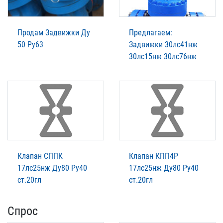
Продам Задвижки Ду
Предлагаем:
50 Ру63
Задвижки 30лс41нж
30лс15нж 30лс76нж
Клапан СППК
Клапан КПП4Р
17лс25нж Ду80 Ру40
17лс25нж Ду80 Ру40
ст.20гл
ст.20гл
Спрос