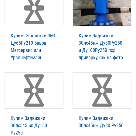
Купим: Задвижки ЗМС
Купим:Задвижки
Ду65Ру210 Завод
30лс45нж Ду80Ру250
Метсервис или
и Ду100Ру250 под
Уралнефтемаш
приварку,как на фото
Купим:Задвижки
Купим:Задвижки
30лс545нж Ду150
30лс45нж Ду80 Ру250
Ру250