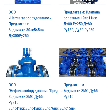
ООО
Предлагаем: Клапана
«Нефтегазоборудование»
обратные 19лс11нж
Предлагает:
Ду80 Ру250,Ду80
Задвижки 30лс545нж
Ру160, Ду50 Ру250
Ду300Ру250
ООО
Предлагаем
"Нефтегазоборудование"Предлагает
Задвижки ЗМС Ду65
Задвижки ЗМС Ду65
Ру210
Ру210,
30лс41нж,30лс45нж,30лс76нж,30лс15нж