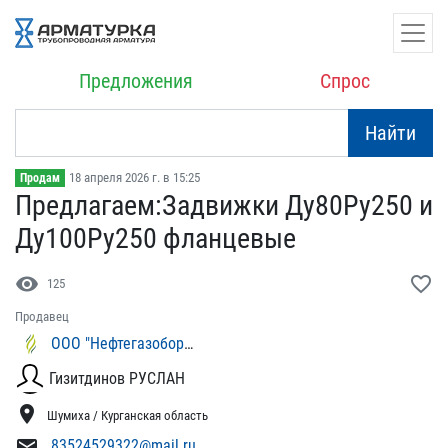
Предложения
Спрос
Найти
18 апреля 2026 г. в 15:25
Продам
Предлагаем:Задвижки Ду80​Ру250 и
Ду100Ру250 фланц​евые
visibility
favorite_border
125
Продавец
ООО "Нефтегазоборудование"
Гизитдинов РУСЛАН
location_on
Шумиха / Курганская область
mail
83524529322@mail.ru