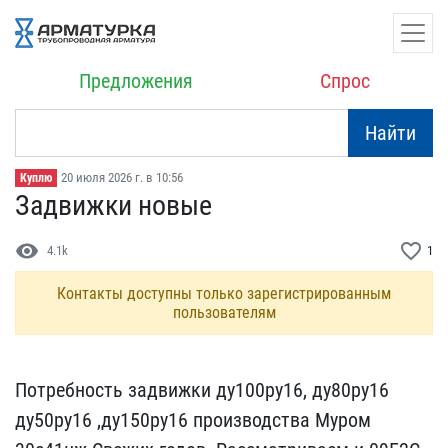
Предложения
Спрос
Найти
20 июля 2026 г. в 10:56
Куплю
Задвижки новые
visibility
favorite_border
4.1k
1
Контакты доступны только зарегистрированным
пользователям
Потребность задвижки ду1​00ру16, ду80ру16
ду50ру1​6 ,ду150ру16 производств​а Муром