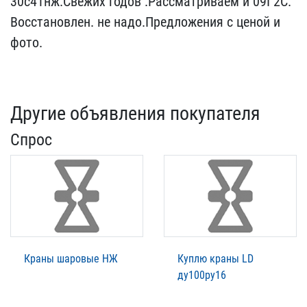
30с41нж.Свежих г​одов .Рассматриваем и 09​Г2С.
Восстановлен. не на​до.Предложения с ценой и​
фото.
Другие объявления покупателя
Спрос
Краны шаровые НЖ
Куплю краны LD
ду100ру16