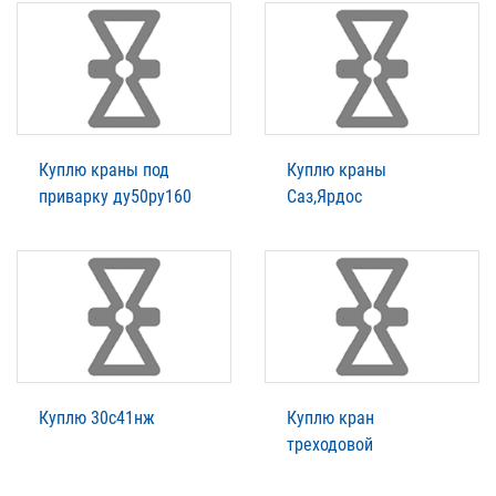
Куплю краны под
Куплю краны
приварку ду50ру160
Саз,Ярдос
Куплю 30с41нж
Куплю кран
треходовой