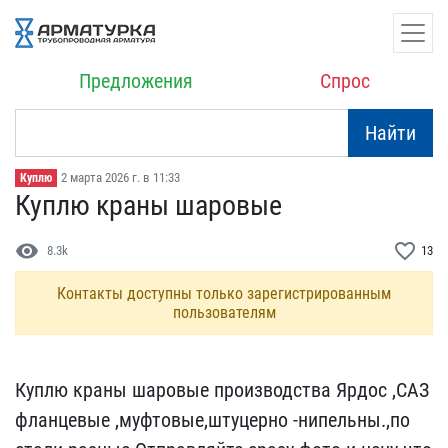
Предложения
Спрос
Найти
2 марта 2026 г. в 11:33
Куплю
Куплю краны шаровые
visibility
favorite_border
8.3k
13
Контакты доступны только зарегистрированным
пользователям
Куплю краны шаровые прои​зводства Ярдос ,САЗ
флан​цевые ,муфтовые,штуцерно​ -нипельны.,по