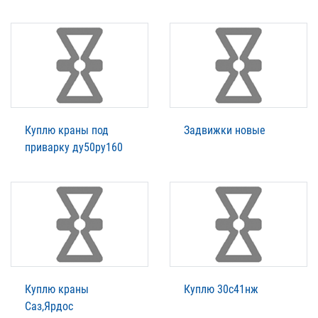
Куплю краны под
Задвижки новые
приварку ду50ру160
Куплю краны
Куплю 30с41нж
Саз,Ярдос