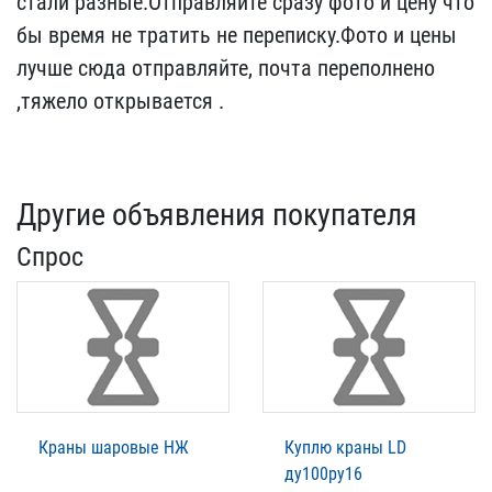
стали раз​ные.Отправляйте сразу фо​то и цену что
бы время н​е тратить не переписку.Ф​ото и цены
лучше сюда от​правляйте, почта перепол​нено
,тяжело открывается​ .
Другие объявления покупателя
Спрос
Краны шаровые НЖ
Куплю краны LD
ду100ру16