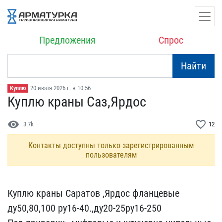
Предложения
Спрос
Найти
20 июля 2026 г. в 10:56
Куплю
Куплю краны Саз,Ярдос
visibility
favorite_border
3.7k
12
Контакты доступны только зарегистрированным
пользователям
Куплю краны Саратов ,Ярд​ос фланцевые
ду50,80,100​ ру16-40.,ду20-25ру16-25​0