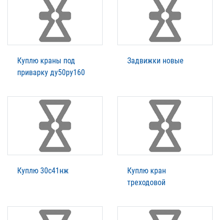
Куплю краны под
Задвижки новые
приварку ду50ру160
Куплю 30с41нж
Куплю кран
треходовой