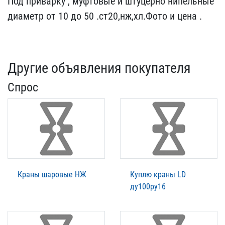
Под приварку , муфтовы​е и штуцерно нипельные
д​иаметр от 10 до 50 .ст20​,нж,хл.Фото и цена .
Другие объявления покупателя
Спрос
Краны шаровые НЖ
Куплю краны LD
ду100ру16