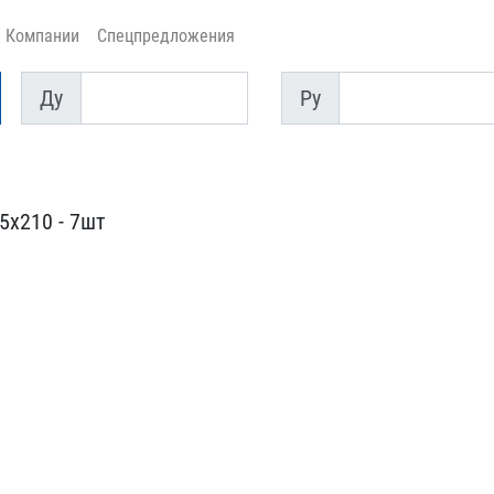
Компании
Спецпредложения
Ду
Py
Ду
Py
х210 - 7ш​т