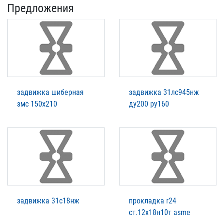
Предложения
задвижка шиберная
задвижка 31лс945нж
змс 150х210
ду200 ру160
задвижка 31с18нж
прокладка r24
ст.12х18н10т asme