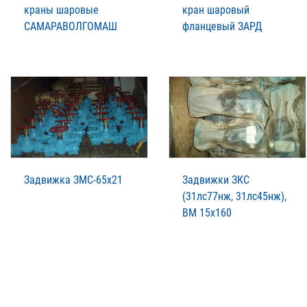
краны шаровые
кран шаровый
САМАРАВОЛГОМАШ
фланцевый ЗАРД
Задвижка ЗМС-65х21
Задвижки ЗКС
(31лс77нж, 31лс45нж),
ВМ 15х160