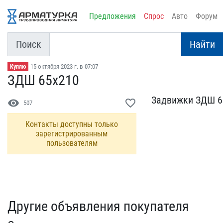
Предложения
Спрос
Авто
Форум
Поиск
Найти
15 октября 2023 г. в 07:07
Куплю
ЗДШ 65х210
Задвижки ЗДШ 65
visibility
favorite_border
507
Контакты доступны только
зарегистрированным
пользователям
Другие объявления покупателя