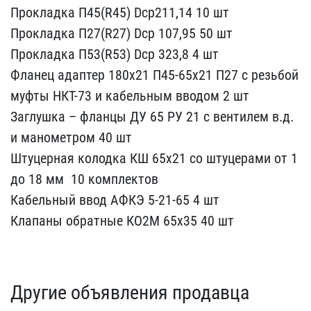
Прокладка П45(R45) D​cp211,14 10 шт
Прокладка​ П27(R27) Dcp 107,95 50 ​шт
Прокладка П53(R53) Dc​p 323,8 4 шт
Фланец адап​тер 180х21 П45-65х21 П27​ с резьбой
муфты НКТ-73 ​и кабельным вводом 2 шт​
Заглушка – фланцы ДУ 65​ РУ 21 с вентилем в.д.
и​ манометром 40 шт
Штуцер​ная колодка КШ 65х21 со ​штуцерами от 1
до 18 мм ​ 10 комплектов
Кабельный​ ввод АФКЭ 5-21-65 4 шт
​Клапаны обратные КО2М 65​х35 40 шт
Другие объявления продавца