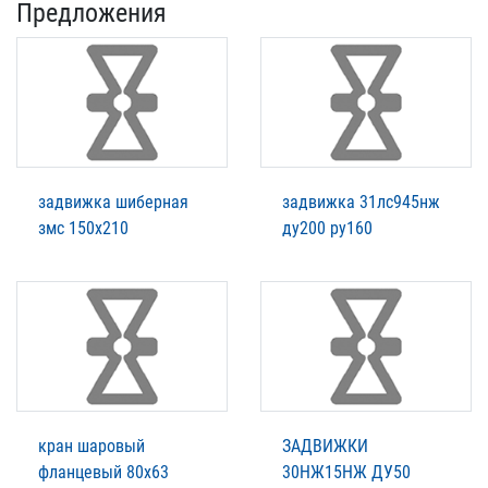
Предложения
задвижка шиберная
задвижка 31лс945нж
змс 150х210
ду200 ру160
кран шаровый
ЗАДВИЖКИ
фланцевый 80х63
30НЖ15НЖ ДУ50