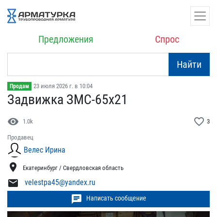
Предложения
Спрос
Найти
23 июля 2026 г. в 10:04
Продам
Задвижка ЗМС-65х21
visibility
favorite_border
1.0k
3
Продавец
Велес Ирина
location_on
Екатеринбург / Свердловская область
mail
velestpa45@yandex.ru
chat
Написать сообщение