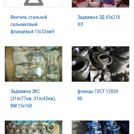
Вентиль стальной
Задвижка ЗД 65х210
сальниковый
ХЛ
фланцевый 15с52нж9
Задвижки ЗКС
фланцы ГОСТ 12820-
(31лс77нж, 31лс45нж),
80
ВМ 15х160