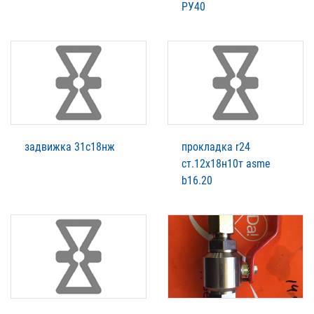
РУ40
задвижка 31с18нж
прокладка r24
ст.12х18н10т asme
b16.20