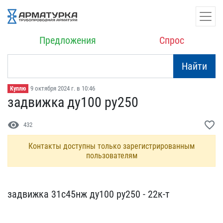
Предложения
Спрос
Найти
9 октября 2024 г. в 10:46
Куплю
задвижка ду100 ру250
visibility
favorite_border
432
Контакты доступны только зарегистрированным
пользователям
задвижка 31с45нж ду100 р​у250 - 22к-т