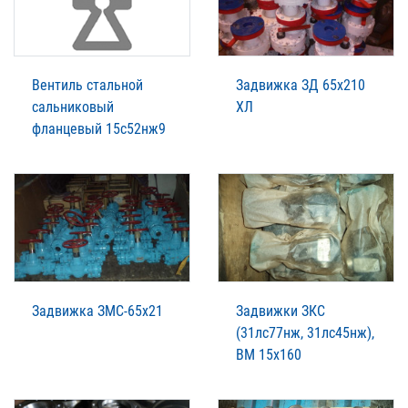
Вентиль стальной
Задвижка ЗД 65х210
сальниковый
ХЛ
фланцевый 15с52нж9
Задвижка ЗМС-65х21
Задвижки ЗКС
(31лс77нж, 31лс45нж),
ВМ 15х160