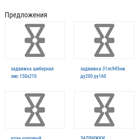
Предложения
задвижка шиберная
задвижка 31лс945нж
змс 150х210
ду200 ру160
кран шаровый
ЗАДВИЖКИ