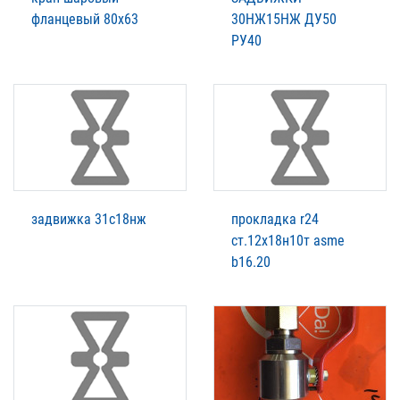
фланцевый 80х63
30НЖ15НЖ ДУ50
РУ40
задвижка 31с18нж
прокладка r24
ст.12х18н10т asme
b16.20