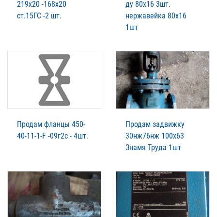
219х20 -168х20
ду 80х16 3шт.
ст.15ГС -2 шт.
нержавейка 80х16
1шт
Продам фланцы 450-
Продам задвижку
40-11-1-F -09г2c - 4шт.
30нж76нж 100х63
Знамя Труда 1шт