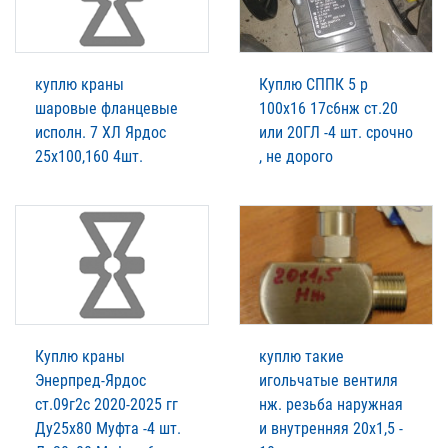
куплю краны
Куплю СППК 5 р
шаровые фланцевые
100х16 17с6нж ст.20
исполн. 7 ХЛ Ярдос
или 20ГЛ -4 шт. срочно
25х100,160 4шт.
, не дорого
Куплю краны
куплю такие
Энерпред-Ярдос
игольчатые вентиля
ст.09г2с 2020-2025 гг
нж. резьба наружная
Ду25х80 Муфта -4 шт.
и внутренняя 20х1,5 -