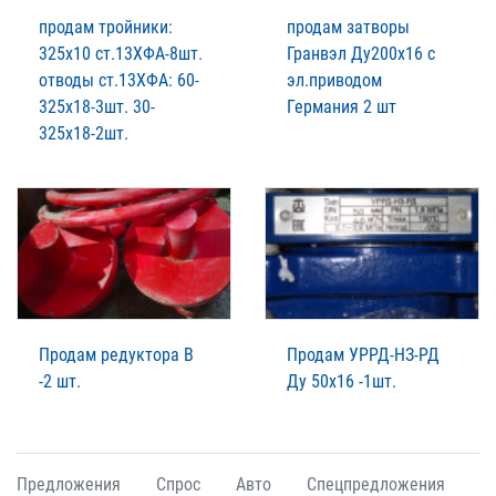
продам тройники:
продам затворы
325х10 ст.13ХФА-8шт.
Гранвэл Ду200х16 с
отводы ст.13ХФА: 60-
эл.приводом
325х18-3шт. 30-
Германия 2 шт
325х18-2шт.
Продам редуктора В
Продам УРРД-НЗ-РД
-2 шт.
Ду 50х16 -1шт.
Предложения
Спрос
Авто
Спецпредложения