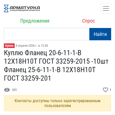
Предложения
Спрос
Найти
8 апреля 2026 г. в 13:28
Куплю
Куплю Фланец 20-6-11-1-В​
12Х18Н10Т ГОСТ 33259-20​15 -10шт
Фланец 25-6-11-​1-В 12Х18Н10Т
ГОСТ 33259​-201
visibility
favorite_border
685
1
Контакты доступны только зарегистрированным
пользователям