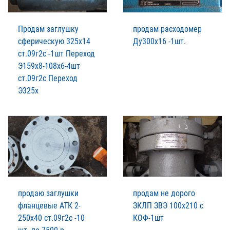
Продам заглушку
продам расходомер
сферическую 325х14
Ду300х16 -1шт.
ст.09г2с -1шт Переход
Э159х8-108х6-4шт
ст.09г2с Переход
Э325х
продаю заглушки
продам не дорого
фланцевые АТК 2-
ЗКЛП ЗВЭ 100х210 с
250х40 ст.09г2с -10
КОФ-1шт