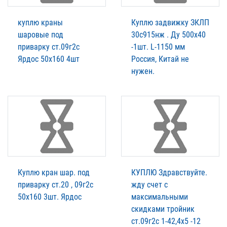
куплю краны
Куплю задвижку ЗКЛП
шаровые под
30с915нж . Ду 500х40
приварку ст.09г2с
-1шт. L-1150 мм
Ярдос 50х160 4шт
Россия, Китай не
нужен.
Куплю кран шар. под
КУПЛЮ Здравствуйте.
приварку ст.20 , 09г2с
жду счет с
50х160 3шт. Ярдос
максимальными
скидками тройник
ст.09г2с 1-42,4х5 -12