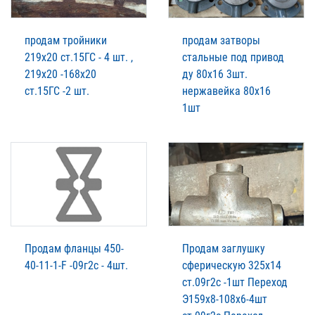
продам тройники
продам затворы
219х20 ст.15ГС - 4 шт. ,
стальные под привод
219х20 -168х20
ду 80х16 3шт.
ст.15ГС -2 шт.
нержавейка 80х16
1шт
Продам фланцы 450-
Продам заглушку
40-11-1-F -09г2c - 4шт.
сферическую 325х14
ст.09г2с -1шт Переход
Э159х8-108х6-4шт