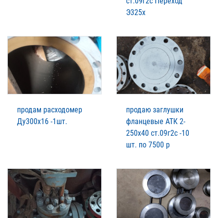
ст.09г2с Переход
Э325х
продам расходомер
продаю заглушки
Ду300х16 -1шт.
фланцевые АТК 2-
250х40 ст.09г2с -10
шт. по 7500 р