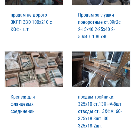
продам не дорого
Продам заглушки
ЗКЛП ЗВЭ 100х210 с
поворотные ст.09г2с
КОФ-1шт
2-15х40 2-25х40 2-
50х40- 1-80х40
Крепеж для
продам тройники:
фланцевых
325х10 ст.13ХФА-8шт.
соединений
отводы ст.13ХФА: 60-
325х18-3шт. 30-
325х18-2шт.