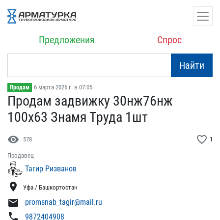
Предложения
Спрос
Найти
6 марта 2026 г. в 07:05
Продам
Продам задвижку 30нж76нж​
100х63 Знамя Труда 1шт
visibility
favorite_border
578
1
Продавец
Тагир Ризванов
location_on
Уфа / Башкортостан
mail
promsnab_tagir@mail.ru
phone
9872404908