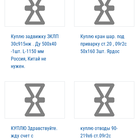
Куплю задвижку ЗКЛП
Куплю кран шар. под
30с915нж . Ду 500х40
приварку ст.20 , 09г2с
-1шт. L-1150 мм
50х160 3шт. Ярдос
Россия, Китай не
нужен.
КУПЛЮ Здравствуйте.
куплю отводы 90-
жду счет с
219х6 ст.09г2с