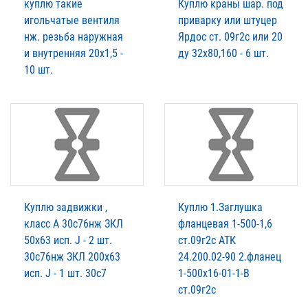
куплю такие
Куплю краны шар. под
игольчатые вентиля
приварку или штуцер
нж. резьба наружная
Ярдос ст. 09г2с или 20
и внутренняя 20х1,5 -
ду 32х80,160 - 6 шт.
10 шт.
Куплю задвижки ,
Куплю 1.Заглушка
класс А 30с76нж ЗКЛ
фланцевая 1-500-1,6
50х63 исп. J - 2 шт.
ст.09г2с АТК
30с76нж ЗКЛ 200х63
24.200.02-90 2.фланец
исп. J - 1 шт. 30с7
1-500х16-01-1-В
ст.09г2с