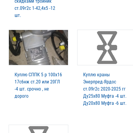
скидками тройник
ст.09г2с 1-42,4х5 -12
шт.
Куплю СППК 5 р 100х16
Куплю краны
17с6нж ст.20 или 20ГЛ
Энерпред-Ярдос
-4 шт. срочно , не
ст.09г2с 2020-2025 гг
дорого
Ду25х80 Муфта -4 шт.
Ду20х80 Муфта -6 шт.