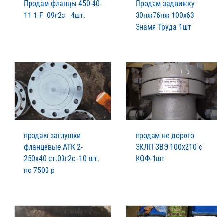
Продам фланцы 450-40-
Продам задвижку
11-1-F -09г2c - 4шт.
30нж76нж 100х63
Знамя Труда 1шт
продаю заглушки
продам не дорого
фланцевые АТК 2-
ЗКЛП ЗВЭ 100х210 с
250х40 ст.09г2с -10 шт.
КОФ-1шт
по 7500 р