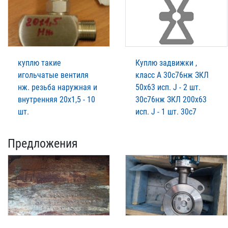
куплю такие
Куплю задвижки ,
игольчатые вентиля
класс А 30с76нж ЗКЛ
нж. резьба наружная и
50х63 исп. J - 2 шт.
внутренняя 20х1,5 - 10
30с76нж ЗКЛ 200х63
шт.
исп. J - 1 шт. 30с7
Предложения