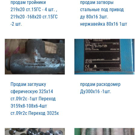
продам тройники
продам затворы
219х20 ст.15ГС - 4 шт. ,
стальные под привод
219х20 -168х20 ст.15ГС
ду 80х16 3шт.
-2 шт.
нержавейка 80х16 1шт
Продам заглушку
продам расходомер
сферическую 325х14
Ду300х16 -1шт.
ст.09г2с -1шт Переход
Э159х8-108х6-4шт
ст.09г2с Переход Э325х