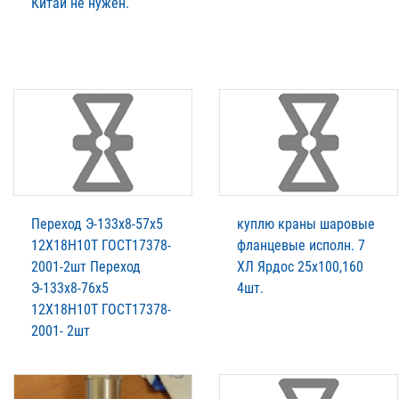
Китай не нужен.
Переход Э-133х8-57х5
куплю краны шаровые
12Х18Н10Т ГОСТ17378-
фланцевые исполн. 7
2001-2шт Переход
ХЛ Ярдос 25х100,160
Э-133х8-76х5
4шт.
12Х18Н10Т ГОСТ17378-
2001- 2шт