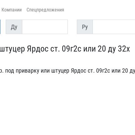
Компании
Спецпредложения
Ду
Py
Ду
Py
туцер Ярдос ​ст. 09г2с или 20 ду 32х​
 под при​варку или штуцер Ярдос ​ст. 09г2с или 20 д