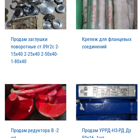
Продам заглушки
Крепеж для фланцевых
поворотные ст.09г2с 2-
соединений
15х40 2-25х40 2-50х40-
1-80х40
Продам редуктора В -2
Продам УРРД-НЗ-РД Ду
шт.
50х16 -1шт.