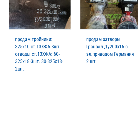
продам тройники:
продам затворы
325х10 ст.13ХФА-8шт.
Гранвэл Ду200х16 с
отводы ст.13ХФА: 60-
эл.приводом Германия
325х18-3шт. 30-325х18-
2 шт
2шт.