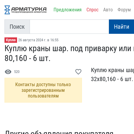
Предложения
Спрос
Авто
Форум
Поиск
Найти
26 августа 2024 г. в 16:55
Куплю
Куплю краны шар. под при​варку или ш
80,160 - 6 шт.
Куплю краны шар.
visibility
favorite_border
520
32х​80,160 - 6 шт.
Контакты доступны только
зарегистрированным
пользователям
Другие объявления покупателя