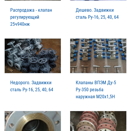
Распродажа - клапан
Дешево. Задвижки
регулирующий
сталь Ру-16, 25, 40, 64
25ч940нж
Недорого. Задвижки
Клапаны ВПЭМ Ду-5
сталь Ру-16, 25, 40, 64
Ру-350 резьба
наружная М20х1,5Н