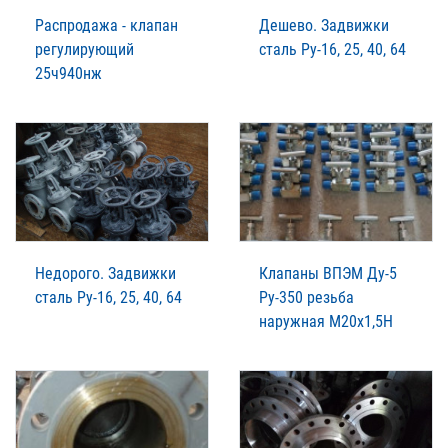
Распродажа - клапан
Дешево. Задвижки
регулирующий
сталь Ру-16, 25, 40, 64
25ч940нж
Недорого. Задвижки
Клапаны ВПЭМ Ду-5
сталь Ру-16, 25, 40, 64
Ру-350 резьба
наружная М20х1,5Н