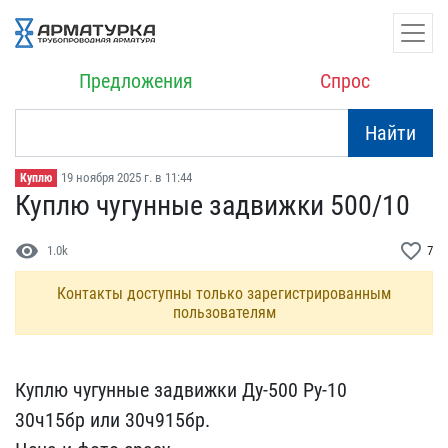
Предложения
Спрос
Найти
19 ноября 2025 г. в 11:44
Куплю
Куплю чугунные задвижки ​500/10
visibility
favorite_border
1.0k
7
Контакты доступны только зарегистрированным
пользователям
Куплю чугунные задвижки ​Ду-500 Ру-10
30ч15бр или​ 30ч915бр.