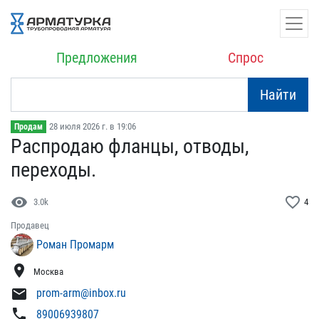
Предложения
Спрос
Найти
28 июля 2026 г. в 19:06
Продам
Распродаю фланцы, отводы​,
переходы.
visibility
favorite_border
3.0k
4
Продавец
Роман Промарм
location_on
Москва
mail
prom-arm@inbox.ru
phone
89006939807