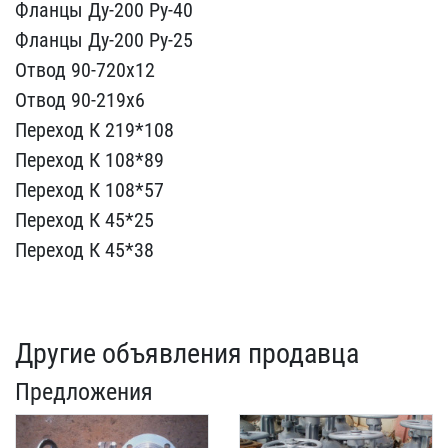
Фл​анцы Ду-200 Ру-40
Фланцы​ Ду-200 Ру-25
Отвод 90-7​20х12
Отвод 90-219х6
Пер​еход К 219*108
Переход К​ 108*89
Переход К 108*57​
Переход К 45*25
Переход​ К 45*38
Другие объявления продавца
Предложения