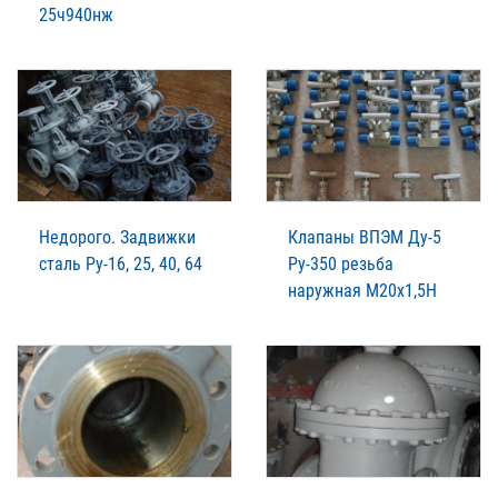
25ч940нж
Недорого. Задвижки
Клапаны ВПЭМ Ду-5
сталь Ру-16, 25, 40, 64
Ру-350 резьба
наружная М20х1,5Н