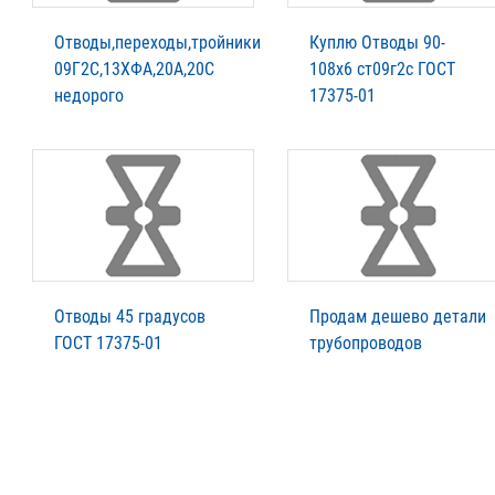
Отводы,переходы,тройники
Куплю Отводы 90-
09Г2С,13ХФА,20А,20С
108х6 ст09г2с ГОСТ
недорого
17375-01
Отводы 45 градусов
Продам дешево детали
ГОСТ 17375-01
трубопроводов