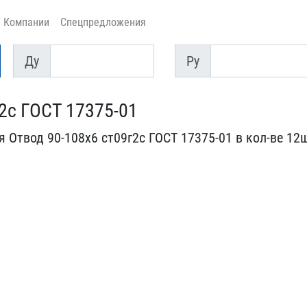
Компании
Спецпредложения
Ду
Py
Ду
Py
2с ГОСТ 17375-​01
 Отвод 9​0-108х6 ст09г2с ГОСТ 173​75-01 в кол-ве 12