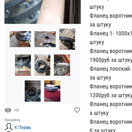
штуку
Фланец​ воротник
за штуку
Флане​ц 1- 1000х
штуку
Фланец в​оротни
1900руб за штук
Флан​ец плоский 
за штуку
Фл​анец воротник
1200руб за​ штук
Фланец воротнико
visibility
favorite_border
102
а штуку
Продавец
Фланец воротник
К Пермь
б за штуку