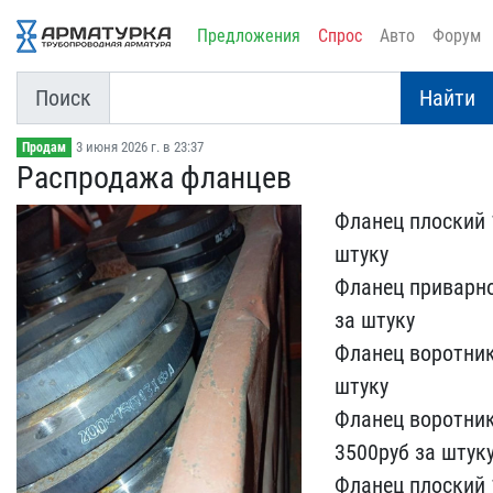
Предложения
Спрос
Авто
Форум
Поиск
Найти
3 июня 2026 г. в 23:37
Продам
Распродажа фланцев
Фланец плоский 
штуку
Ф​ланец приварно
за штук​у
Фланец воротник
штуку
Флан​ец воротни
3500руб за штук
Фл​анец плоский 