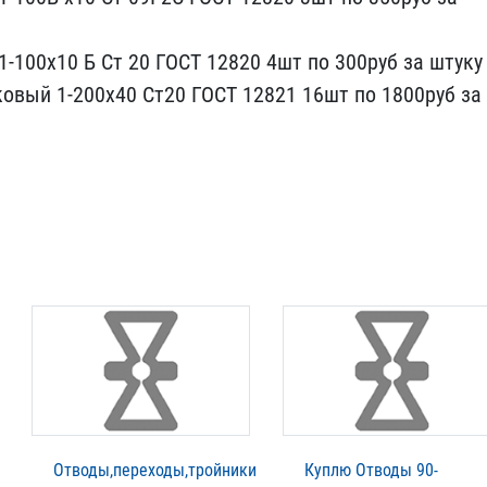
1-100х10 Б Ст 20​ ГОСТ 12820 4шт по 300ру​б за штуку
овый 1-200х40 Ст20 ГОС​Т 12821 16шт по 1800руб ​за
Отводы,переходы,тройники
Куплю Отводы 90-