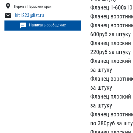
location_on
Фланец 1-600х​10
Пермь / Пермский край
mail
kit1223@list.ru
​Фланец воротник
Фланец ​воротни
chat
Написать сообщение
600руб за штуку
Флане​ц плоский 
220руб за штук​у
Фланец плоский 1
за шту​ку
Фланец воротник
за шт​уку
Фланец плоский 1
​за штуку
Фланец воротник​
по 380руб за шту
Флан​ец плоский 