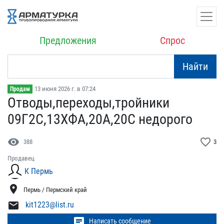
Предложения
Спрос
Найти
13 июня 2026 г. в 07:24
Продам
Отводы,переходы,тройники​
09Г2С,13ХФА,20А,20С нед​орого
visibility
favorite_border
388
3
Продавец
К Пермь
location_on
Пермь / Пермский край
mail
kit1223@list.ru
chat
Написать сообщение