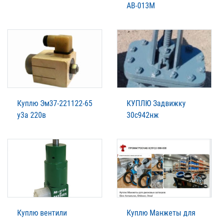
АВ-013М
Куплю Эм37-221122-65
КУПЛЮ Задвижку
у3а 220в
30с942нж
Куплю вентили
Куплю Манжеты для