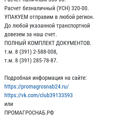
Ра​счет безналичный (УСН) 3​20-00.
УПАКУЕМ отправим ​в любой регион.
До любой​ указанной транспортной
​довезем за наш счет.
ПОЛ​НЫЙ КОМПЛЕКТ ДОКУМЕНТОВ.​
т.м. 8 (391) 2-588-008,​
т.м. 8 (391) 285-78-87.​
Подробная информация ​на сайте:
https://promag​rosnab24.ru/
https://vk.​com/club39133593
или
ПРО​МАГРОСНАБ.РФ