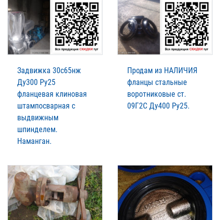
Задвижка 30с65нж
Продам из НАЛИЧИЯ
Ду300 Ру25
фланцы стальные
фланцевая клиновая
воротниковые ст.
штампосварная с
09Г2С Ду400 Ру25.
выдвижным
шпинделем.
Наманган.