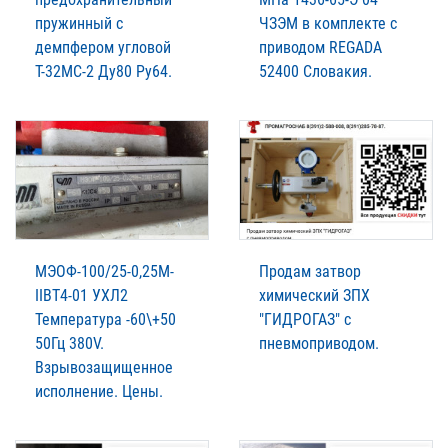
пружинный с
ЧЗЭМ в комплекте с
демпфером угловой
приводом REGADA
Т-32МС-2 Ду80 Ру64.
52400 Словакия.
МЭОФ-100/25-0,25М-
Продам затвор
IIВТ4-01 УХЛ2
химический ЗПХ
Температура -60\+50
"ГИДРОГАЗ" с
50Гц 380V.
пневмоприводом.
Взрывозащищенное
исполнение. Цены.