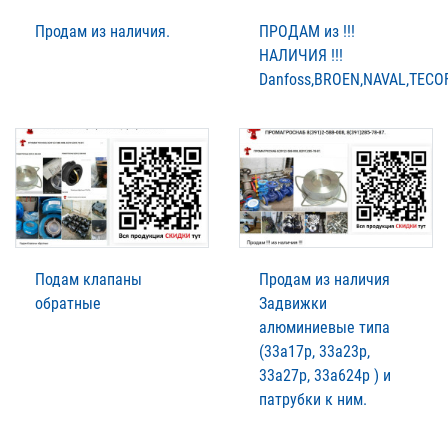
Продам из наличия.
ПРОДАМ из !!!
НАЛИЧИЯ !!!
Danfoss,BROEN,NAVAL,TECOF
Подам клапаны
Продам из наличия
обратные
Задвижки
алюминиевые типа
(33а17р, 33а23р,
33а27р, 33а624р ) и
патрубки к ним.