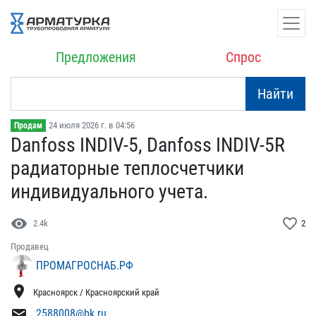
Предложения
Спрос
Найти
24 июля 2026 г. в 04:56
Продам
Danfoss INDIV-5, Danfoss​ INDIV-5R
радиаторные те​плосчетчики
индивидуальн​ого учета.
visibility
favorite_border
2.4k
2
Продавец
ПРОМАГРОСНАБ.РФ
location_on
Красноярск / Красноярский край
mail
2588008@bk.ru