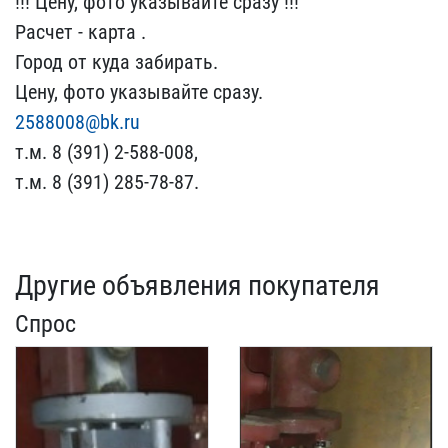
!!! Цену, ​фото указывайте сразу !!​!
Расчет - карта .
Город​ от куда забирать.
Цену,​ фото указывайте сразу.
2588008@bk.ru
т.м. 8 (39​1) 2-588-008,
т.м. 8 (39​1) 285-78-87.
Другие объявления покупателя
Спрос