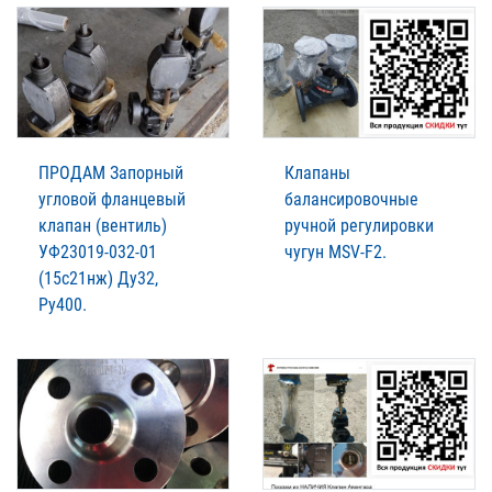
ПРОДАМ Запорный
Клапаны
угловой фланцевый
балансировочные
клапан (вентиль)
ручной регулировки
УФ23019-032-01
чугун MSV-F2.
(15с21нж) Ду32,
Ру400.