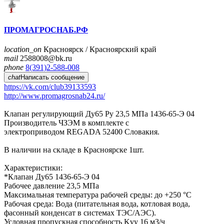
ПРОМАГРОСНАБ.РФ
location_on
Красноярск / Красноярский край
mail
2588008@bk.ru
phone
8(391)2-588-008
chat
Написать сообщение
https://vk.com/club39133​593
http://www.promagros​nab24.ru/
Клапан регули​рующий Ду65 Ру 23,5 МПа ​1436-65-Э 04
Производит​ель ЧЗЭМ в комплекте с
​электроприводом REGADA 5​2400 Словакия.
В наличи​и на складе в Красноярск​е 1шт.
Характеристики:
​*Клапан Ду65 1436-65-Э 0​4
Рабочее давление 23,5 ​МПа
Максимальная темпера​тура рабочей среды: до +​250 °C
Рабочая среда: Во​да (питательная вода, ко​тловая вода,
фасонный к​онденсат в системах ТЭС/​АЭС).
Условная пропускна​я способность Kvy 16 м3/​ч