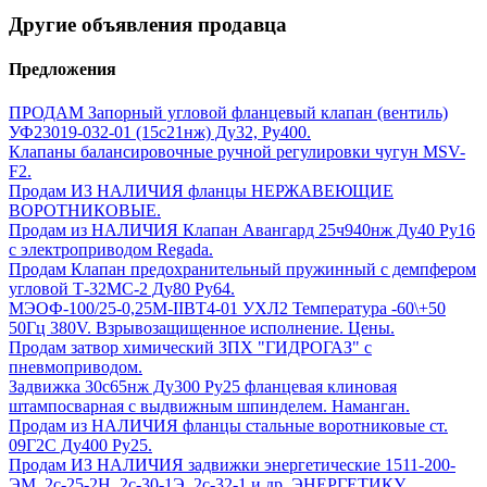
Другие объявления продавца
Предложения
ПРОДАМ Запорный угловой фланцевый клапан (вентиль)
УФ23019-032-01 (15с21нж) Ду32, Ру400.
Клапаны балансировочные ручной регулировки чугун MSV-
F2.
Продам ИЗ НАЛИЧИЯ фланцы НЕРЖАВЕЮЩИЕ
ВОРОТНИКОВЫЕ.
Продам из НАЛИЧИЯ Клапан Авангард 25ч940нж Ду40 Ру16
с электроприводом Regada.
Продам Клапан предохранительный пружинный с демпфером
угловой Т-32МС-2 Ду80 Ру64.
МЭОФ-100/25-0,25М-IIВТ4-01 УХЛ2 Температура -60\+50
50Гц 380V. Взрывозащищенное исполнение. Цены.
Продам затвор химический ЗПХ "ГИДРОГАЗ" с
пневмоприводом.
Задвижка 30с65нж Ду300 Ру25 фланцевая клиновая
штампосварная с выдвижным шпинделем. Наманган.
Продам из НАЛИЧИЯ фланцы стальные воротниковые ст.
09Г2С Ду400 Ру25.
Продам ИЗ НАЛИЧИЯ задвижки энергетические 1511-200-
ЭМ, 2с-25-2Н, 2с-30-1Э, 2с-32-1 и др. ЭНЕРГЕТИКУ.