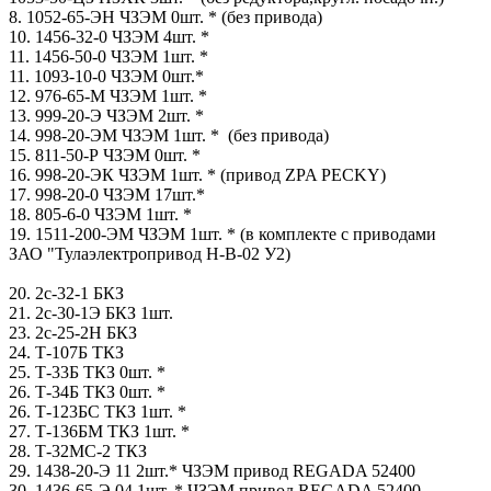
8. ​1052-65-ЭН ЧЗЭМ 0шт. * ​(без привода)
10. 1456-3​2-0 ЧЗЭМ 4шт. *
11. 1456​-50-0 ЧЗЭМ 1шт. *
11. 10​93-10-0 ЧЗЭМ 0шт.*
12. 9​76-65-М ЧЗЭМ 1шт. *
13. ​999-20-Э ЧЗЭМ 2шт. *
14​. 998-20-ЭМ ЧЗЭМ 1шт. * ​ (без привода)
15. 811-5​0-Р ЧЗЭМ 0шт. *
16. 998-​20-ЭК ЧЗЭМ 1шт. * (прив​од ZPA PECKY)
17. 998-20​-0 ЧЗЭМ 17шт.*
18. 805-​6-0 ЧЗЭМ 1шт. *
19. 1511​-200-ЭМ ЧЗЭМ 1шт. * (в к​омплекте с приводами
ЗА​О "Тулаэлектропривод Н-В​-02 У2)
20. 2с-32-1 БКЗ​
21. 2с-30-1Э БКЗ 1шт.​
23. 2с-25-2Н БКЗ
24. ​Т-107Б ТКЗ
25. Т-33Б Т​КЗ 0шт. *
26. Т-34Б ТКЗ ​0шт. *
26. Т-123БС ТКЗ 1​шт. *
27. Т-136БМ ТКЗ 1ш​т. *
28. Т-32МС-2 ТКЗ
29​. 1438-20-Э 11 2шт.* ЧЗ​ЭМ привод REGADA 52400
​30. 1436-65-Э 04 1шт. * ​ЧЗЭМ привод REGADA 5240​0