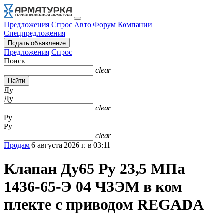
Предложения
Спрос
Авто
Форум
Компании
Спецпредложения
Подать объявление
Предложения
Спрос
Поиск
clear
Найти
Ду
Ду
clear
Py
Py
clear
Продам
6 августа 2026 г. в 03:11
Клапан Ду65 Ру 23,5 МПа ​
1436-65-Э 04 ЧЗЭМ в ком​
плекте с приводом REGADA​