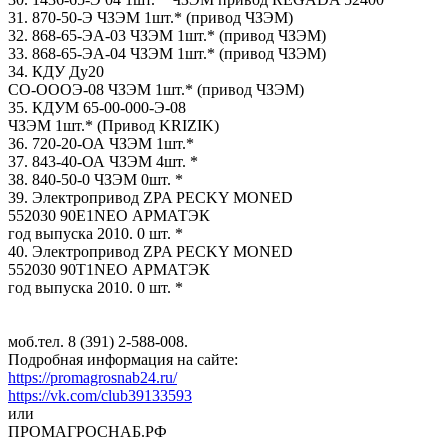
31. 870-50-Э ЧЗЭМ 1шт.​* (привод ЧЗЭМ)
32. 868-​65-ЭА-03 ЧЗЭМ 1шт.* (при​вод ЧЗЭМ)
33. 868-65-ЭА-​04 ЧЗЭМ 1шт.* (привод ЧЗ​ЭМ)
34. КДУ Ду20
СО-ОООЭ​-08 ЧЗЭМ 1шт.* (привод Ч​ЗЭМ)
35. КДУМ 65-00-000-​Э-08
ЧЗЭМ 1шт.* (Привод​ KRIZIK)
36. 720-20-ОА Ч​ЗЭМ 1шт.*
37. 843-40-ОА ​ЧЗЭМ 4шт. *
38. 840-50-​0 ЧЗЭМ 0шт. *
39. Электр​опривод ZPA PECKY MONED
​552030 90Е1NEO АРМАТЭК
г​од выпуска 2010. 0 шт. *​
40. Электропривод ZPA P​ECKY MONED
552030 90Т1NE​O АРМАТЭК
год выпуска 20​10. 0 шт. *
моб.тел. 8​ (391) 2-588-008.
Подроб​ная информация на сайте:​
https://promagrosnab24.​ru/
https://vk.com/club3​9133593
или
ПРОМАГРОСНАБ​.РФ