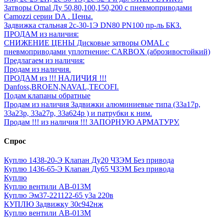
Затворы Omal Ду 50,80,100,150,200 с пневмоприводами
Camozzi серии DA . Цены.
Задвижка стальная 2с-30-1Э DN80 PN100 пр-ль БКЗ.
ПРОДАМ из наличия:
СНИЖЕНИЕ ЦЕНЫ Дисковые затворы OMAL с
пневмоприводами уплотнение: CARBOX (аброзивостойкий)
Предлагаем из наличия:
Продам из наличия.
ПРОДАМ из !!! НАЛИЧИЯ !!!
Danfoss,BROEN,NAVAL,TECOFI.
Подам клапаны обратные
Продам из наличия Задвижки алюминиевые типа (33а17р,
33а23р, 33а27р, 33а624р ) и патрубки к ним.
Продам !!! из наличия !!! ЗАПОРНУЮ АРМАТУРУ.
Спрос
Куплю 1438-20-Э Клапан Ду20 ЧЗЭМ Без привода
Куплю 1436-65-Э Клапан Ду65 ЧЗЭМ Без привода
Куплю
Куплю вентили АВ-013М
Куплю Эм37-221122-65 у3а 220в
КУПЛЮ Задвижку 30с942нж
Куплю вентили АВ-013М